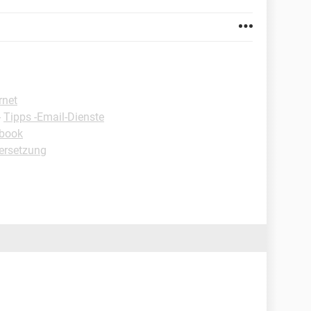
rnet
-
Tipps -Email-Dienste
ebook
ersetzung