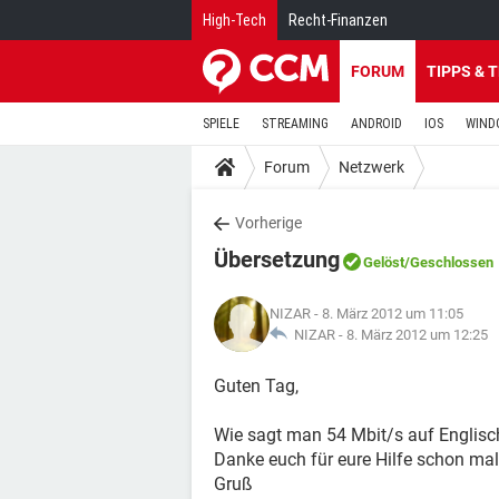
High-Tech
Recht-Finanzen
FORUM
TIPPS & 
SPIELE
STREAMING
ANDROID
IOS
WIND
Forum
Netzwerk
Vorherige
Übersetzung
Gelöst
/Geschlossen
NIZAR
- 8. März 2012 um 11:05
NIZAR -
8. März 2012 um 12:25
Guten Tag,
Wie sagt man 54 Mbit/s auf Englisc
Danke euch für eure Hilfe schon mal
Gruß