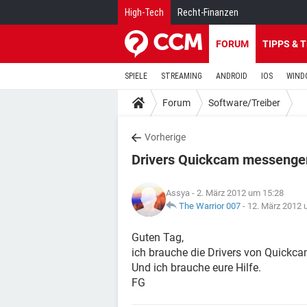
High-Tech
Recht-Finanzen
FORUM
TIPPS & 
SPIELE
STREAMING
ANDROID
IOS
WIND
Forum
Software/Treiber
Vorherige
Drivers Quickcam messenger
Assya
- 2. März 2012 um 15:28
The Warrior 007
-
12. März 2012 
Guten Tag,
ich brauche die Drivers von Quickc
Und ich brauche eure Hilfe.
FG