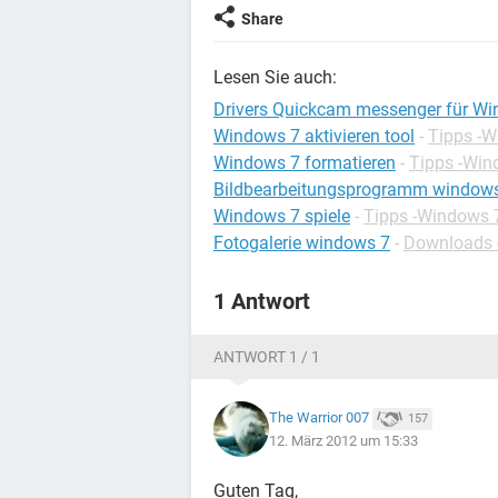
Share
Lesen Sie auch:
Drivers Quickcam messenger für Wi
Windows 7 aktivieren tool
-
Tipps -
Windows 7 formatieren
-
Tipps -Win
Bildbearbeitungsprogramm window
Windows 7 spiele
-
Tipps -Windows 
Fotogalerie windows 7
-
Downloads -
1 Antwort
ANTWORT 1 / 1
The Warrior 007
157
12. März 2012 um 15:33
Guten Tag,