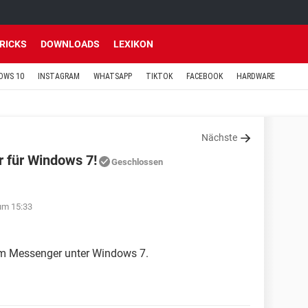
TRICKS
DOWNLOADS
LEXIKON
OWS 10
INSTAGRAM
WHATSAPP
TIKTOK
FACEBOOK
HARDWARE
Nächste
 für Windows 7!
Geschlossen
um 15:33
am Messenger unter Windows 7.