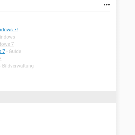
ndows 7!
Windows
dows 7
s 7
- Guide
7
 Bildverwaltung