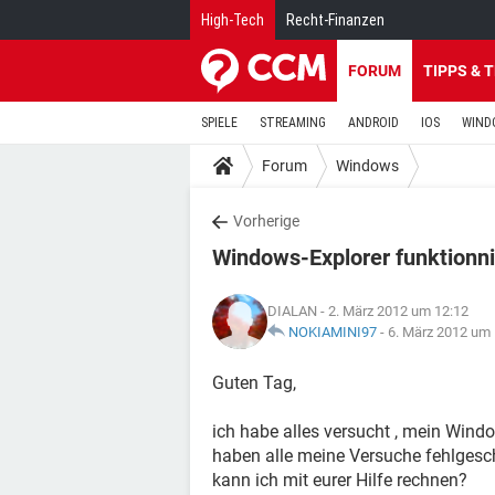
High-Tech
Recht-Finanzen
FORUM
TIPPS & 
SPIELE
STREAMING
ANDROID
IOS
WIND
Forum
Windows
Vorherige
Windows-Explorer funktionni
DIALAN
- 2. März 2012 um 12:12
NOKIAMINI97
-
6. März 2012 um 
Guten Tag,
ich habe alles versucht , mein Wind
haben alle meine Versuche fehlgesc
kann ich mit eurer Hilfe rechnen?