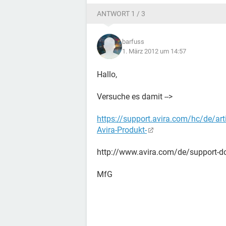
ANTWORT 1 / 3
barfuss
1. März 2012 um 14:57
Hallo,
Versuche es damit -->
https://support.avira.com/hc/de/art
Avira-Produkt-
http://www.avira.com/de/support-do
MfG