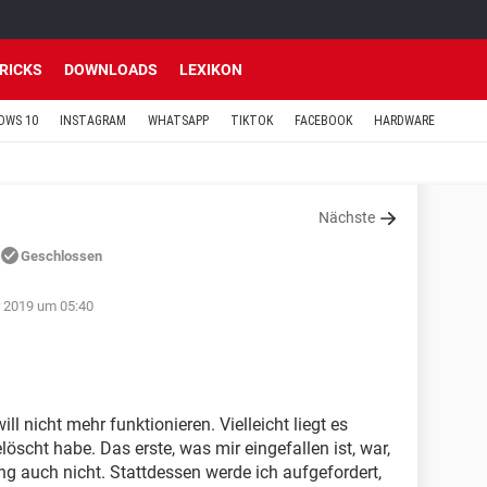
TRICKS
DOWNLOADS
LEXIKON
OWS 10
INSTAGRAM
WHATSAPP
TIKTOK
FACEBOOK
HARDWARE
Nächste
Geschlossen
r 2019 um 05:40
ill nicht mehr funktionieren. Vielleicht liegt es
öscht habe. Das erste, was mir eingefallen ist, war,
ing auch nicht. Stattdessen werde ich aufgefordert,