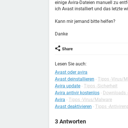
einige Avira-Dateien manuell zu entf
ich Avast installiert und das letzte w
Kann mir jemand bitte helfen?
Danke
Share
Lesen Sie auch:
Avast oder avira
Avast deinstallieren
-
Tipps -Virus/
Avira update
-
Tipps -Sicherheit
Avira antivir kostenlos
-
Downloads - 
Avira
-
Tipps -Virus/Malware
Avast deaktivieren
-
Tipps -Antivir
3 Antworten