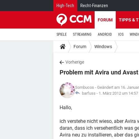
High-Tech
Recht-Finanzen
FORUM
TIPPS & 
SPIELE
STREAMING
ANDROID
IOS
WIND
Forum
Windows
Vorherige
Problem mit Avira und Avast
Sombucos
- Geändert am 16. Janua
barfuss -
1. März 2012 um 14:57
Hallo,
ich verstehe nicht wieso, aber Avira w
daran, dass ich versehentlich was gel
Avira neu zu installieren, aber das g