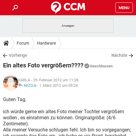
MENU
HOME
SPIELE
STREAMING
TIPPS & TRICKS
Forum
Hardware
ANDROID
IOS
SPIELE
STREAMING
DOWNLOADS
Vorherige
Nächste
WINDOWS 10
INSTAGRAM
ANDROID
IOS
Ein altes Foto vergrößern????
WHATSAPP
SPIELE
TIKTOK
STREAMING
Geschlossen
FORUM
WINDOWS 10
INSTAGRAM
FACEBOOK
ANDROID
HARDWARE
IOS
KARLA
- 29. Februar 2012 um 11:28
WHATSAPP
SPIELE
TIKTOK
STREAMING
LEXIKON
NIZO.A
-
1. März 2012 um 09:24
WINDOWS 10
INSTAGRAM
FACEBOOK
ANDROID
HARDWARE
IOS
WHATSAPP
SPIELE
TIKTOK
STREAMING
Guten Tag,
WINDOWS 10
INSTAGRAM
FACEBOOK
ANDROID
HARDWARE
IOS
ich würde gerne ein altes Foto meiner Tochter vergrößern
WHATSAPP
TIKTOK
wollen , es einrahmen zu können. Originalgröße: (4/6
WINDOWS 10
INSTAGRAM
FACEBOOK
HARDWARE
Zentimeter).
WHATSAPP
TIKTOK
Alle meiner Versuche schlugen fehl. Ich bin so vorgegangen;
ich scannte das Foto ein , ich habe es via Paint ,berabeitet ,