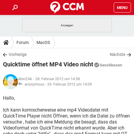
MENU
HOME
SPIELE
STREAMING
TIPPS & TRICKS
Forum
MacOS
ANDROID
IOS
SPIELE
STREAMING
DOWNLOADS
Vorherige
Nächste
WINDOWS 10
INSTAGRAM
ANDROID
IOS
Quicktime öffnet MP4 Video nicht
WHATSAPP
SPIELE
TIKTOK
STREAMING
Geschlossen
FORUM
WINDOWS 10
INSTAGRAM
FACEBOOK
ANDROID
HARDWARE
IOS
AbinZAk
- 28. Februar 2012 um 14:58
WHATSAPP
SPIELE
TIKTOK
STREAMING
LEXIKON
anonymous -
29. Februar 2012 um 14:09
WINDOWS 10
INSTAGRAM
FACEBOOK
ANDROID
HARDWARE
IOS
WHATSAPP
SPIELE
TIKTOK
STREAMING
Hallo,
WINDOWS 10
INSTAGRAM
FACEBOOK
ANDROID
HARDWARE
IOS
Ich kann komischerweise eine mp4 Videodatei mit
WHATSAPP
TIKTOK
QuickTime Player nicht Öffnen, wenn ich die Datei zu öffnen
WINDOWS 10
INSTAGRAM
FACEBOOK
HARDWARE
versuche , habe ich eine Meldung die besagt, dass das
WHATSAPP
TIKTOK
Videoformat von QuickTime nicht erkannt wurde. Aber ich
sehe doch unter "Hilfe" , dass das mp4 Format kann mit QT