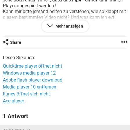
FACEBOOK
HARDWARE
Player abgespielt werden !
Kann mir bitte jemand helfen zu verstehen, wie so klappt mit
diesem bestimmten Video nicht? Und was kann ich evtl.
machen ?
Mehr anzeigen
Danke
Share
Lesen Sie auch:
Quicktime player öffnet nicht
Windows media player 12
Adobe flash player download
Media player 10 entfernen
Itunes öffnet sich nicht
Ace player
1 Antwort