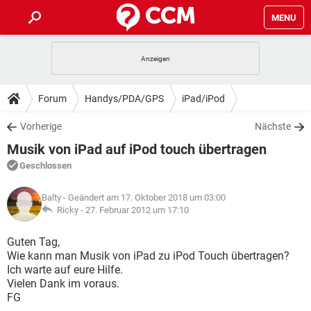
MENU
HOME
SPIELE
STREAMING
TIPPS & TRICKS
Forum
Handys/PDA/GPS
iPad/iPod
ANDROID
IOS
SPIELE
STREAMING
DOWNLOADS
Vorherige
Nächste
WINDOWS 10
INSTAGRAM
ANDROID
IOS
Musik von iPad auf iPod touch übertragen
WHATSAPP
SPIELE
TIKTOK
STREAMING
FORUM
WINDOWS 10
INSTAGRAM
Geschlossen
FACEBOOK
ANDROID
HARDWARE
IOS
WHATSAPP
SPIELE
TIKTOK
STREAMING
LEXIKON
WINDOWS 10
Balty
- Geändert am 17. Oktober 2018 um 03:00
INSTAGRAM
FACEBOOK
ANDROID
HARDWARE
IOS
Ricky -
27. Februar 2012 um 17:10
WHATSAPP
SPIELE
TIKTOK
STREAMING
WINDOWS 10
INSTAGRAM
Guten Tag,
FACEBOOK
ANDROID
HARDWARE
IOS
Wie kann man Musik von iPad zu iPod Touch übertragen?
WHATSAPP
TIKTOK
Ich warte auf eure Hilfe.
WINDOWS 10
INSTAGRAM
FACEBOOK
HARDWARE
Vielen Dank im voraus.
WHATSAPP
TIKTOK
FG