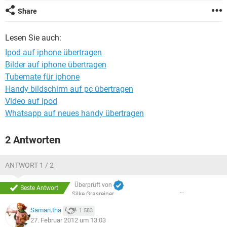
FACEBOOK
HARDWARE
Share
Lesen Sie auch:
Ipod auf iphone übertragen
Bilder auf iphone übertragen
Tubemate für iphone
Handy bildschirm auf pc übertragen
Video auf ipod
Whatsapp auf neues handy übertragen
2 Antworten
ANTWORT 1 / 2
Überprüft von
Beste Antwort
Silke Grasreiner
Saman.tha
1.583
27. Februar 2012 um 13:03