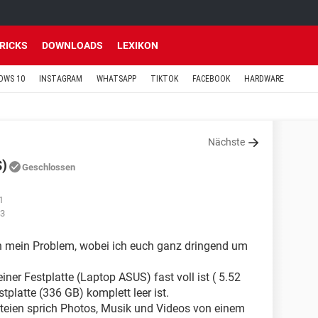
TRICKS
DOWNLOADS
LEXIKON
OWS 10
INSTAGRAM
WHATSAPP
TIKTOK
FACEBOOK
HARDWARE
Nächste
S)
Geschlossen
1
13
ch mein Problem, wobei ich euch ganz dringend um
ner Festplatte (Laptop ASUS) fast voll ist ( 5.52
platte (336 GB) komplett leer ist.
ateien sprich Photos, Musik und Videos von einem