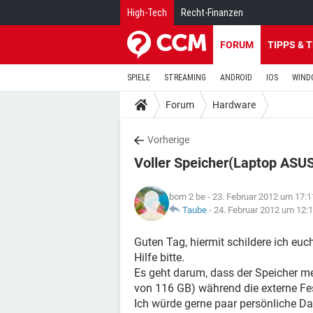
High-Tech
Recht-Finanzen
FORUM
TIPPS & 
SPIELE
STREAMING
ANDROID
IOS
WIND
Forum
Hardware
Vorherige
Voller Speicher(Laptop ASU
born 2 be
- 23. Februar 2012 um 17:1
Taube
-
24. Februar 2012 um 12:
Guten Tag, hiermit schildere ich eu
Hilfe bitte.
Es geht darum, dass der Speicher mei
von 116 GB) während die externe Fest
Ich würde gerne paar persönliche D