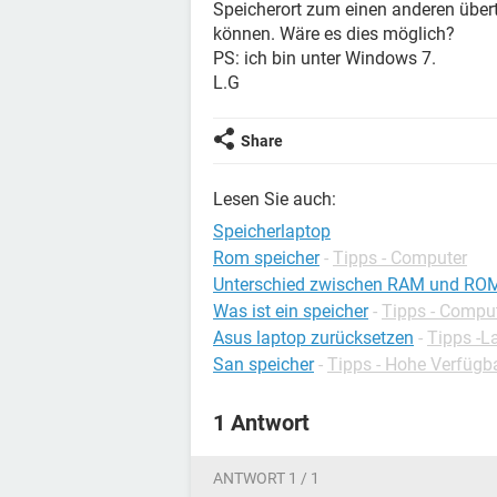
Speicherort zum einen anderen über
können. Wäre es dies möglich?
PS: ich bin unter Windows 7.
L.G
Share
Lesen Sie auch:
Speicherlaptop
Rom speicher
-
Tipps - Computer
Unterschied zwischen RAM und RO
Was ist ein speicher
-
Tipps - Compu
Asus laptop zurücksetzen
-
Tipps -L
San speicher
-
Tipps - Hohe Verfügba
1 Antwort
ANTWORT 1 / 1