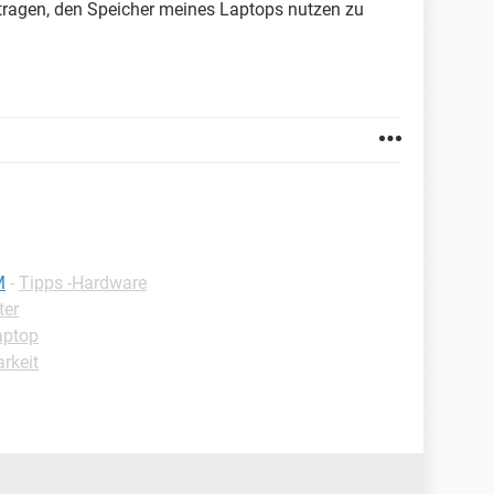
tragen, den Speicher meines Laptops nutzen zu
M
-
Tipps -Hardware
ter
aptop
rkeit