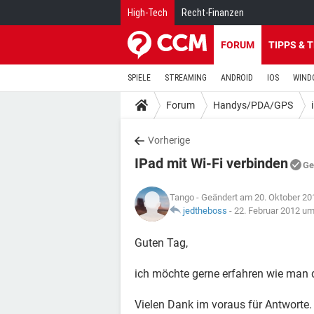
High-Tech
Recht-Finanzen
FORUM
TIPPS & 
SPIELE
STREAMING
ANDROID
IOS
WIND
Forum
Handys/PDA/GPS
Vorherige
IPad mit Wi-Fi verbinden
Ge
Tango
- Geändert am 20. Oktober 20
jedtheboss
-
22. Februar 2012 um
Guten Tag,
ich möchte gerne erfahren wie man 
Vielen Dank im voraus für Antworte.