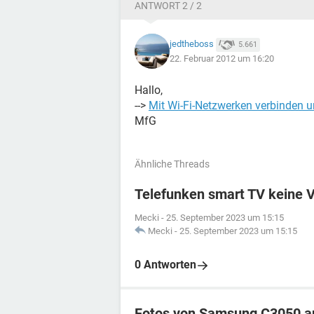
ANTWORT 2 / 2
jedtheboss
5.661
22. Februar 2012 um 16:20
Hallo,
-->
Mit Wi-Fi-Netzwerken verbinden 
MfG
Ähnliche Threads
Telefunken smart TV keine 
Mecki
-
25. September 2023 um 15:15
Mecki
-
25. September 2023 um 15:15
0 Antworten
Fotos von Samsung C3050 a