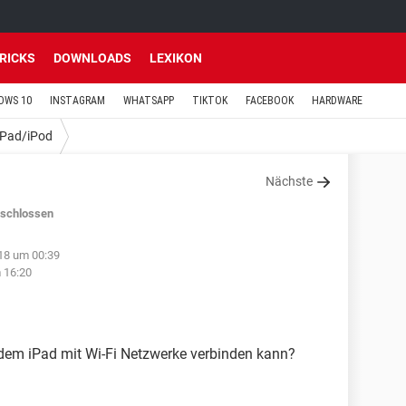
TRICKS
DOWNLOADS
LEXIKON
OWS 10
INSTAGRAM
WHATSAPP
TIKTOK
FACEBOOK
HARDWARE
iPad/iPod
Nächste
schlossen
18 um 00:39
 16:20
dem iPad mit Wi-Fi Netzwerke verbinden kann?