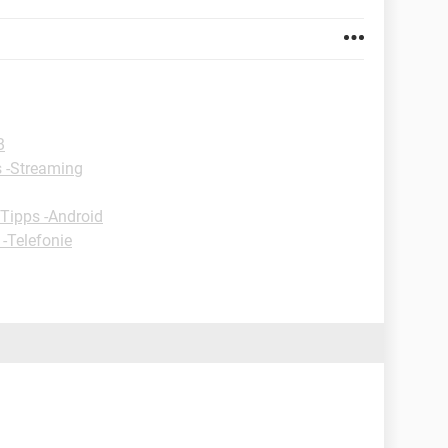
B
 -Streaming
Tipps -Android
 -Telefonie