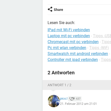
Share
Lesen Sie auch:
IPad mit Wi-Fi verbinden
Laptop mit pc verbinden
-
Tipps -US
Chromecast mit pc verbinden
-
Tipps
Pc mit wlan verbinden
-
Tipps -WiFi
Smartwatch mit android verbinden
-
Controller mit ipad verbinden
-
Tipps
2 Antworten
ANTWORT 1 / 2
pico.l
637
21. Februar 2012 um 21:01