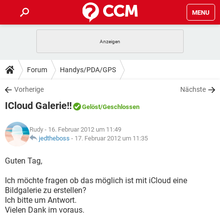
MENU
HOME
SPIELE
STREAMING
TIPPS & TRICKS
Forum
Handys/PDA/GPS
ANDROID
IOS
SPIELE
STREAMING
DOWNLOADS
Vorherige
Nächste
WINDOWS 10
INSTAGRAM
ANDROID
IOS
ICloud Galerie!!
WHATSAPP
SPIELE
TIKTOK
STREAMING
Gelöst
/Geschlossen
FORUM
WINDOWS 10
INSTAGRAM
FACEBOOK
ANDROID
HARDWARE
IOS
Rudy
- 16. Februar 2012 um 11:49
WHATSAPP
SPIELE
TIKTOK
STREAMING
LEXIKON
jedtheboss
-
17. Februar 2012 um 11:35
WINDOWS 10
INSTAGRAM
FACEBOOK
ANDROID
HARDWARE
IOS
WHATSAPP
SPIELE
TIKTOK
STREAMING
Guten Tag,
WINDOWS 10
INSTAGRAM
FACEBOOK
ANDROID
HARDWARE
IOS
Ich möchte fragen ob das möglich ist mit iCloud eine
WHATSAPP
TIKTOK
Bildgalerie zu erstellen?
WINDOWS 10
INSTAGRAM
FACEBOOK
HARDWARE
Ich bitte um Antwort.
WHATSAPP
TIKTOK
Vielen Dank im voraus.