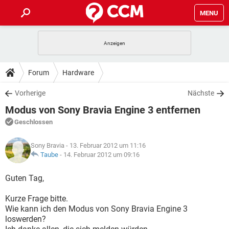
MENU
HOME
SPIELE
STREAMING
TIPPS & TRICKS
Forum
Hardware
ANDROID
IOS
SPIELE
STREAMING
DOWNLOADS
Vorherige
Nächste
WINDOWS 10
INSTAGRAM
ANDROID
IOS
Modus von Sony Bravia Engine 3 entfernen
WHATSAPP
SPIELE
TIKTOK
STREAMING
FORUM
WINDOWS 10
INSTAGRAM
Geschlossen
FACEBOOK
ANDROID
HARDWARE
IOS
WHATSAPP
SPIELE
TIKTOK
STREAMING
LEXIKON
WINDOWS 10
Sony Bravia
- 13. Februar 2012 um 11:16
INSTAGRAM
FACEBOOK
ANDROID
HARDWARE
IOS
Taube
-
14. Februar 2012 um 09:16
WHATSAPP
SPIELE
TIKTOK
STREAMING
WINDOWS 10
INSTAGRAM
Guten Tag,
FACEBOOK
ANDROID
HARDWARE
IOS
WHATSAPP
TIKTOK
Kurze Frage bitte.
WINDOWS 10
INSTAGRAM
FACEBOOK
HARDWARE
Wie kann ich den Modus von Sony Bravia Engine 3
WHATSAPP
TIKTOK
loswerden?