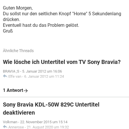
Guten Morgen,
Du sollst nur den seitlichen Knopf "Home" 5 Sekundenlang
drücken.
Eventuell hast du das Problem gelöst.
Gruß
Ähnliche Threads
Wie lösche ich Untertitel vom TV Sony Bravia?
BRAVIA ;S
-
5. Januar 2012 um 16:06
Elfe van
-
6. Januar 2012 um 11:24
1 Antwort
Sony Bravia KDL-50W 829C Untertitel
deaktivieren
Volkman
-
22. November 2015 um 15:14
Annerose
-
21. August 2020 um 19:32