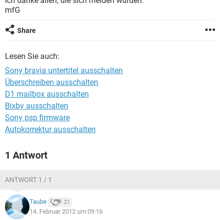
Ich danke allen, die sich melden würden.
FACEBOOK
HARDWARE
mfG
Share
Lesen Sie auch:
Sony bravia untertitel ausschalten
Überschreiben ausschalten
D1 mailbox ausschalten
Bixby ausschalten
Sony psp firmware
Autokorrektur ausschalten
1 Antwort
ANTWORT 1 / 1
Taube
21
14. Februar 2012 um 09:16