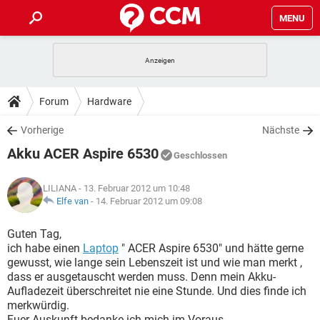
MENU
HOME
SPIELE
STREAMING
TIPPS & TRICKS
Forum
Hardware
ANDROID
IOS
SPIELE
STREAMING
DOWNLOADS
Vorherige
Nächste
WINDOWS 10
INSTAGRAM
ANDROID
IOS
Akku ACER Aspire 6530
WHATSAPP
SPIELE
TIKTOK
STREAMING
Geschlossen
FORUM
WINDOWS 10
INSTAGRAM
FACEBOOK
ANDROID
HARDWARE
IOS
LILIANA
- 13. Februar 2012 um 10:48
WHATSAPP
SPIELE
TIKTOK
STREAMING
LEXIKON
Elfe van
-
14. Februar 2012 um 09:08
WINDOWS 10
INSTAGRAM
FACEBOOK
ANDROID
HARDWARE
IOS
WHATSAPP
SPIELE
TIKTOK
STREAMING
Guten Tag,
WINDOWS 10
INSTAGRAM
ich habe einen
Laptop
" ACER Aspire 6530" und hätte gerne
FACEBOOK
ANDROID
HARDWARE
IOS
gewusst, wie lange sein Lebenszeit ist und wie man merkt ,
WHATSAPP
TIKTOK
dass er ausgetauscht werden muss. Denn mein Akku-
WINDOWS 10
INSTAGRAM
FACEBOOK
HARDWARE
Aufladezeit überschreitet nie eine Stunde. Und dies finde ich
WHATSAPP
TIKTOK
merkwürdig.
Fuer Auskunft bedanke ich mich im Voraus.