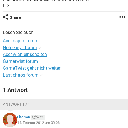
FACEBOOK
HARDWARE
L.G
Share
Lesen Sie auch:
Acer aspire forum
Noteeasy_ forum
✓
Acer wlan einschalten
Gametwist forum
GameTwist geht nicht weiter
Last chaos forum
✓
1 Antwort
ANTWORT 1 / 1
Elfe van
21
14. Februar 2012 um 09:08