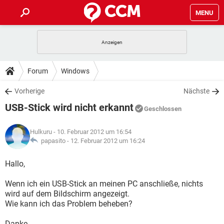
MENU
HOME
SPIELE
STREAMING
TIPPS & TRICKS
Forum
Windows
ANDROID
IOS
SPIELE
STREAMING
DOWNLOADS
Vorherige
Nächste
WINDOWS 10
INSTAGRAM
ANDROID
IOS
USB-Stick wird nicht erkannt
WHATSAPP
SPIELE
TIKTOK
STREAMING
Geschlossen
FORUM
WINDOWS 10
INSTAGRAM
FACEBOOK
ANDROID
HARDWARE
IOS
Hulkuru
- 10. Februar 2012 um 16:54
WHATSAPP
SPIELE
TIKTOK
STREAMING
LEXIKON
papasito -
12. Februar 2012 um 16:24
WINDOWS 10
INSTAGRAM
FACEBOOK
ANDROID
HARDWARE
IOS
WHATSAPP
SPIELE
TIKTOK
STREAMING
Hallo,
WINDOWS 10
INSTAGRAM
FACEBOOK
ANDROID
HARDWARE
IOS
Wenn ich ein USB-Stick an meinen PC anschließe, nichts
WHATSAPP
TIKTOK
wird auf dem Bildschirm angezeigt.
WINDOWS 10
INSTAGRAM
FACEBOOK
HARDWARE
Wie kann ich das Problem beheben?
WHATSAPP
TIKTOK
Danke