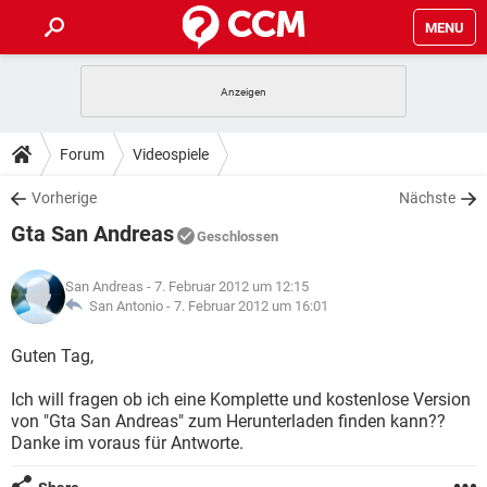
MENU
HOME
SPIELE
STREAMING
TIPPS & TRICKS
Forum
Videospiele
ANDROID
IOS
SPIELE
STREAMING
DOWNLOADS
Vorherige
Nächste
WINDOWS 10
INSTAGRAM
ANDROID
IOS
Gta San Andreas
WHATSAPP
SPIELE
TIKTOK
STREAMING
Geschlossen
FORUM
WINDOWS 10
INSTAGRAM
FACEBOOK
ANDROID
HARDWARE
IOS
San Andreas
- 7. Februar 2012 um 12:15
WHATSAPP
SPIELE
TIKTOK
STREAMING
LEXIKON
San Antonio -
7. Februar 2012 um 16:01
WINDOWS 10
INSTAGRAM
FACEBOOK
ANDROID
HARDWARE
IOS
WHATSAPP
SPIELE
TIKTOK
STREAMING
Guten Tag,
WINDOWS 10
INSTAGRAM
FACEBOOK
ANDROID
HARDWARE
IOS
Ich will fragen ob ich eine Komplette und kostenlose Version
WHATSAPP
TIKTOK
von "Gta San Andreas" zum Herunterladen finden kann??
WINDOWS 10
INSTAGRAM
FACEBOOK
HARDWARE
Danke im voraus für Antworte.
WHATSAPP
TIKTOK