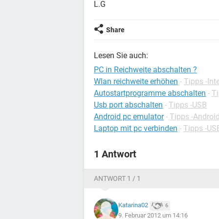
L.G
Share
Lesen Sie auch:
PC in Reichweite abschalten ?
Wlan reichweite erhöhen
-
Tipps -Int
Autostartprogramme abschalten
-
T
Usb port abschalten
-
Tipps -USB
Android pc emulator
-
Tipps -Androi
Laptop mit pc verbinden
-
Tipps -US
1 Antwort
ANTWORT 1 / 1
Katarina02
6
9. Februar 2012 um 14:16