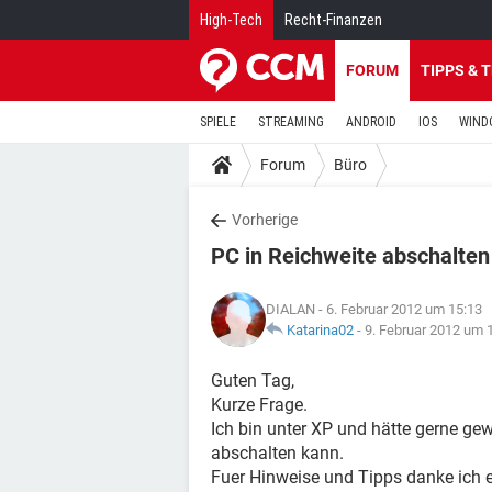
High-Tech
Recht-Finanzen
FORUM
TIPPS & 
SPIELE
STREAMING
ANDROID
IOS
WIND
Forum
Büro
Vorherige
PC in Reichweite abschalten
DIALAN
- 6. Februar 2012 um 15:13
Katarina02
-
9. Februar 2012 um 
Guten Tag,
Kurze Frage.
Ich bin unter XP und hätte gerne ge
abschalten kann.
Fuer Hinweise und Tipps danke ich 