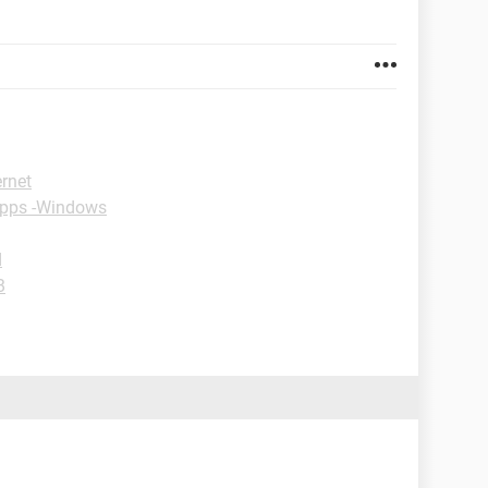
ernet
ipps -Windows
d
B