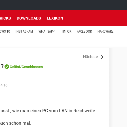
TRICKS
DOWNLOADS
LEXIKON
OWS 10
INSTAGRAM
WHATSAPP
TIKTOK
FACEBOOK
HARDWARE
Nächste
 ?
Gelöst
/Geschlossen
14:16
wusst , wie man einen PC vom LAN in Reichweite
euch schon mal.