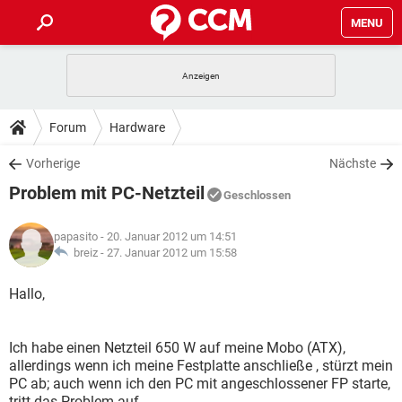
MENU
HOME
SPIELE
STREAMING
TIPPS & TRICKS
Forum
Hardware
ANDROID
IOS
SPIELE
STREAMING
DOWNLOADS
Vorherige
Nächste
WINDOWS 10
INSTAGRAM
ANDROID
IOS
Problem mit PC-Netzteil
WHATSAPP
SPIELE
TIKTOK
STREAMING
Geschlossen
FORUM
WINDOWS 10
INSTAGRAM
FACEBOOK
ANDROID
HARDWARE
IOS
papasito
- 20. Januar 2012 um 14:51
WHATSAPP
SPIELE
TIKTOK
STREAMING
LEXIKON
breiz -
27. Januar 2012 um 15:58
WINDOWS 10
INSTAGRAM
FACEBOOK
ANDROID
HARDWARE
IOS
WHATSAPP
SPIELE
TIKTOK
STREAMING
Hallo,
WINDOWS 10
INSTAGRAM
FACEBOOK
ANDROID
HARDWARE
IOS
WHATSAPP
TIKTOK
Ich habe einen Netzteil 650 W auf meine Mobo (ATX),
WINDOWS 10
INSTAGRAM
FACEBOOK
HARDWARE
allerdings wenn ich meine Festplatte anschließe , stürzt mein
WHATSAPP
TIKTOK
PC ab; auch wenn ich den PC mit angeschlossener FP starte,
tritt das Problem auf.