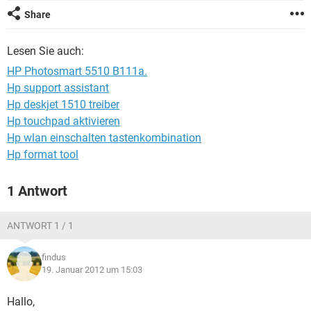
FACEBOOK
HARDWARE
Share
Lesen Sie auch:
HP Photosmart 5510 B111a.
Hp support assistant
Hp deskjet 1510 treiber
Hp touchpad aktivieren
Hp wlan einschalten tastenkombination
Hp format tool
1 Antwort
ANTWORT 1 / 1
findus
19. Januar 2012 um 15:03
Hallo,