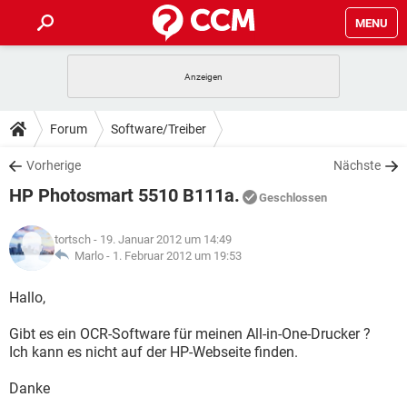
MENU
HOME
SPIELE
STREAMING
TIPPS & TRICKS
Forum
Software/Treiber
ANDROID
IOS
SPIELE
STREAMING
DOWNLOADS
Vorherige
Nächste
WINDOWS 10
INSTAGRAM
ANDROID
IOS
HP Photosmart 5510 B111a.
WHATSAPP
SPIELE
TIKTOK
STREAMING
Geschlossen
FORUM
WINDOWS 10
INSTAGRAM
FACEBOOK
ANDROID
HARDWARE
IOS
tortsch
- 19. Januar 2012 um 14:49
WHATSAPP
SPIELE
TIKTOK
STREAMING
LEXIKON
Marlo -
1. Februar 2012 um 19:53
WINDOWS 10
INSTAGRAM
FACEBOOK
ANDROID
HARDWARE
IOS
WHATSAPP
SPIELE
TIKTOK
STREAMING
Hallo,
WINDOWS 10
INSTAGRAM
FACEBOOK
ANDROID
HARDWARE
IOS
Gibt es ein OCR-Software für meinen All-in-One-Drucker ?
WHATSAPP
TIKTOK
Ich kann es nicht auf der HP-Webseite finden.
WINDOWS 10
INSTAGRAM
FACEBOOK
HARDWARE
WHATSAPP
TIKTOK
Danke