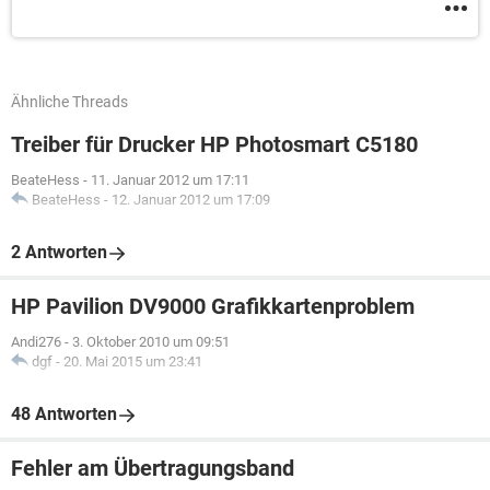
Ähnliche Threads
Treiber für Drucker HP Photosmart C5180
BeateHess
-
11. Januar 2012 um 17:11
BeateHess
-
12. Januar 2012 um 17:09
2 Antworten
HP Pavilion DV9000 Grafikkartenproblem
Andi276
-
3. Oktober 2010 um 09:51
dgf
-
20. Mai 2015 um 23:41
48 Antworten
Fehler am Übertragungsband