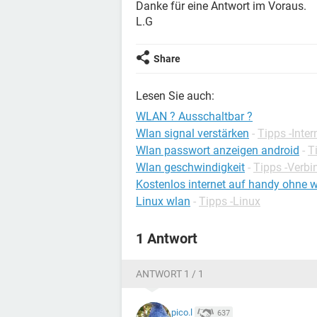
Danke für eine Antwort im Voraus.
L.G
Share
Lesen Sie auch:
WLAN ? Ausschaltbar ?
Wlan signal verstärken
-
Tipps -Inter
Wlan passwort anzeigen android
-
T
Wlan geschwindigkeit
-
Tipps -Verb
Kostenlos internet auf handy ohne 
Linux wlan
-
Tipps -Linux
1 Antwort
ANTWORT 1 / 1
pico.l
637