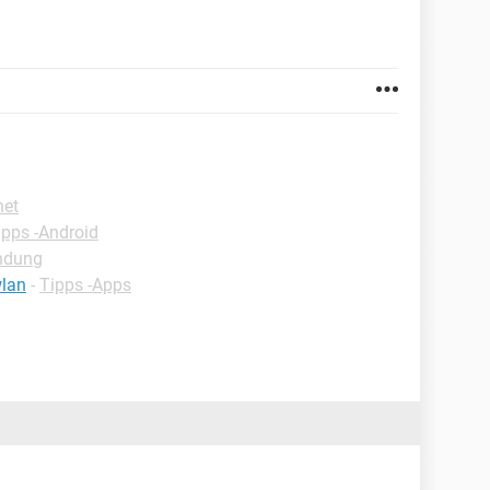
net
ipps -Android
indung
wlan
-
Tipps -Apps