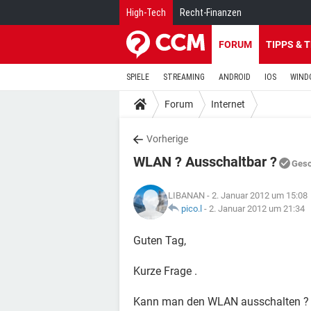
High-Tech
Recht-Finanzen
FORUM
TIPPS & 
SPIELE
STREAMING
ANDROID
IOS
WIND
Forum
Internet
Vorherige
WLAN ? Ausschaltbar ?
Gesc
LIBANAN
- 2. Januar 2012 um 15:08
pico.l
-
2. Januar 2012 um 21:34
Guten Tag,
Kurze Frage .
Kann man den WLAN ausschalten ?