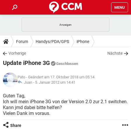
MENU
HOME
SPIELE
STREAMING
TIPPS & TRICKS
Forum
Handys/PDA/GPS
iPhone
ANDROID
IOS
SPIELE
STREAMING
DOWNLOADS
Vorherige
Nächste
WINDOWS 10
INSTAGRAM
ANDROID
IOS
Update iPhone 3G
WHATSAPP
SPIELE
TIKTOK
STREAMING
Geschlossen
FORUM
WINDOWS 10
INSTAGRAM
FACEBOOK
ANDROID
HARDWARE
IOS
Pato
- Geändert am 17. Oktober 2018 um 05:14
WHATSAPP
SPIELE
TIKTOK
STREAMING
LEXIKON
Juan -
5. Januar 2012 um 14:41
WINDOWS 10
INSTAGRAM
FACEBOOK
ANDROID
HARDWARE
IOS
WHATSAPP
SPIELE
TIKTOK
STREAMING
Guten Tag,
WINDOWS 10
INSTAGRAM
Ich will mein iPhone 3G von der Version 2.0 zur 2.1 switchen.
FACEBOOK
ANDROID
HARDWARE
IOS
Kann jmd dabei bitte helfen?
WHATSAPP
TIKTOK
Vielen Dank im voraus.
WINDOWS 10
INSTAGRAM
FACEBOOK
HARDWARE
WHATSAPP
TIKTOK
Share