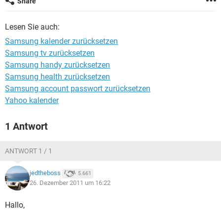
Share
FACEBOOK
HARDWARE
Lesen Sie auch:
Samsung kalender zurücksetzen
Samsung tv zurücksetzen
Samsung handy zurücksetzen
Samsung health zurücksetzen
Samsung account passwort zurücksetzen
Yahoo kalender
1 Antwort
ANTWORT 1 / 1
jedtheboss
5.661
26. Dezember 2011 um 16:22
Hallo,