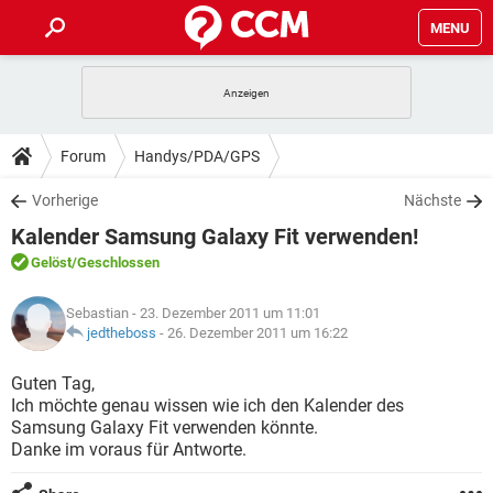
MENU
HOME
SPIELE
STREAMING
TIPPS & TRICKS
Forum
Handys/PDA/GPS
ANDROID
IOS
SPIELE
STREAMING
DOWNLOADS
Vorherige
Nächste
WINDOWS 10
INSTAGRAM
ANDROID
IOS
Kalender Samsung Galaxy Fit verwenden!
WHATSAPP
SPIELE
TIKTOK
STREAMING
FORUM
WINDOWS 10
INSTAGRAM
Gelöst
/Geschlossen
FACEBOOK
ANDROID
HARDWARE
IOS
WHATSAPP
SPIELE
TIKTOK
STREAMING
LEXIKON
WINDOWS 10
Sebastian
- 23. Dezember 2011 um 11:01
INSTAGRAM
FACEBOOK
ANDROID
HARDWARE
IOS
jedtheboss
-
26. Dezember 2011 um 16:22
WHATSAPP
SPIELE
TIKTOK
STREAMING
WINDOWS 10
INSTAGRAM
Guten Tag,
FACEBOOK
ANDROID
HARDWARE
IOS
Ich möchte genau wissen wie ich den Kalender des
WHATSAPP
TIKTOK
Samsung Galaxy Fit verwenden könnte.
WINDOWS 10
INSTAGRAM
FACEBOOK
HARDWARE
Danke im voraus für Antworte.
WHATSAPP
TIKTOK