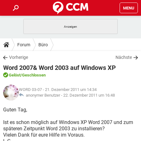
MENU
HOME
SPIELE
STREAMING
TIPPS & TRICKS
Forum
Büro
ANDROID
IOS
SPIELE
STREAMING
DOWNLOADS
Vorherige
Nächste
WINDOWS 10
INSTAGRAM
ANDROID
IOS
Word 2007& Word 2003 auf Windows XP
WHATSAPP
SPIELE
TIKTOK
STREAMING
FORUM
WINDOWS 10
INSTAGRAM
Gelöst
/Geschlossen
FACEBOOK
ANDROID
HARDWARE
IOS
WHATSAPP
SPIELE
TIKTOK
STREAMING
LEXIKON
WINDOWS 10
WORD 03-07
- 21. Dezember 2011 um 14:34
INSTAGRAM
FACEBOOK
ANDROID
HARDWARE
IOS
anonymer Benutzer -
22. Dezember 2011 um 16:48
WHATSAPP
SPIELE
TIKTOK
STREAMING
WINDOWS 10
INSTAGRAM
Guten Tag,
FACEBOOK
ANDROID
HARDWARE
IOS
WHATSAPP
TIKTOK
Ist es schon möglich auf Windows XP Word 2007 und zum
WINDOWS 10
INSTAGRAM
FACEBOOK
HARDWARE
späteren Zeitpunkt Word 2003 zu installieren?
WHATSAPP
TIKTOK
Vielen Dank für eure Hilfe im Voraus.