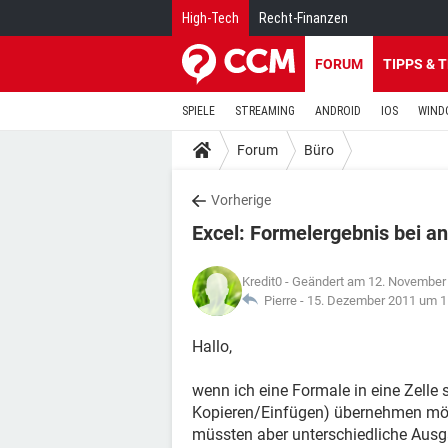
High-Tech
Recht-Finanzen
FORUM
TIPPS & 
SPIELE
STREAMING
ANDROID
IOS
WIND
Forum
Büro
Vorherige
Excel: Formelergebnis bei a
Kredit0
- Geändert am 12. November
Pierre -
15. Dezember 2011 um 1
Hallo,
wenn ich eine Formale in eine Zelle s
Kopieren/Einfügen) übernehmen möc
müssten aber unterschiedliche Ausg