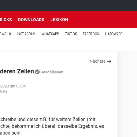
TRICKS
DOWNLOADS
LEXIKON
OWS 10
INSTAGRAM
WHATSAPP
TIKTOK
FACEBOOK
HARDWARE
Nächste
nderen Zellen
Geschlossen
 2020 um 05:04
5:53
chreibe und diese z.B. für weitere Zellen (mit
hte, bekomme ich überall dasselbe Ergebnis, es
aben sein.