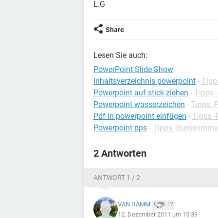
L.G
Share
Lesen Sie auch:
PowerPoint Slide Show
Inhaltsverzeichnis powerpoint
-
Tipp
Powerpoint auf stick ziehen
-
Tipps 
Powerpoint wasserzeichen
-
Tipps -
Pdf in powerpoint einfügen
-
Tipps -
Powerpoint pps
-
Tipps -Bürokommu
2 Antworten
ANTWORT 1 / 2
VAN DAMM
17
12. Dezember 2011 um 15:39