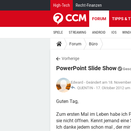
High-Tech
Recht-Finanzen
FORUM
TIPPS & 
SPIELE
STREAMING
ANDROID
IOS
WIND
Forum
Büro
Vorherige
PowerPoint Slide Show
Gesc
Edward
- Geändert am 18. November
QUENTIN -
17. Oktober 2012 um
Guten Tag,
Zum ersten Mal im Leben habe ich Pr
sie nicht öffnen. Kennt jemand eine
Ich danke jedem schon mal , der mir