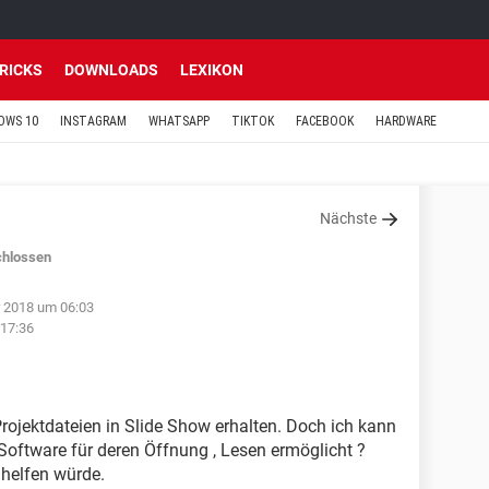
TRICKS
DOWNLOADS
LEXIKON
OWS 10
INSTAGRAM
WHATSAPP
TIKTOK
FACEBOOK
HARDWARE
Nächste
hlossen
 2018 um 06:03
 17:36
ojektdateien in Slide Show erhalten. Doch ich kann
 Software für deren Öffnung , Lesen ermöglicht ?
 helfen würde.