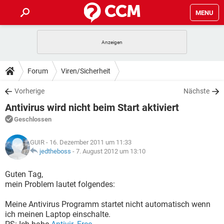
MENU
HOME
SPIELE
STREAMING
TIPPS & TRICKS
Forum
Viren/Sicherheit
ANDROID
IOS
SPIELE
STREAMING
DOWNLOADS
Vorherige
Nächste
WINDOWS 10
INSTAGRAM
ANDROID
IOS
Antivirus wird nicht beim Start aktiviert
WHATSAPP
SPIELE
TIKTOK
STREAMING
FORUM
WINDOWS 10
INSTAGRAM
Geschlossen
FACEBOOK
ANDROID
HARDWARE
IOS
WHATSAPP
SPIELE
TIKTOK
STREAMING
LEXIKON
WINDOWS 10
GUIR
- 16. Dezember 2011 um 11:33
INSTAGRAM
FACEBOOK
ANDROID
HARDWARE
IOS
jedtheboss
-
7. August 2012 um 13:10
WHATSAPP
SPIELE
TIKTOK
STREAMING
WINDOWS 10
INSTAGRAM
Guten Tag,
FACEBOOK
ANDROID
HARDWARE
IOS
mein Problem lautet folgendes:
WHATSAPP
TIKTOK
WINDOWS 10
INSTAGRAM
FACEBOOK
HARDWARE
Meine Antivirus Programm startet nicht automatisch wenn
WHATSAPP
TIKTOK
ich meinen Laptop einschalte.