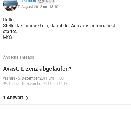
jedtheboss
5.661
7. August 2012 um 13:10
Hallo,
Stelle das manuell ein, damit der Antivirus automatisch
startet...
MfG
Ähnliche Threads
Avast: Lizenz abgelaufen?
yasmin
-
6. Dezember 2011 um 11:03
Taube
-
6. Dezember 2011 um 14:13
1 Antwort