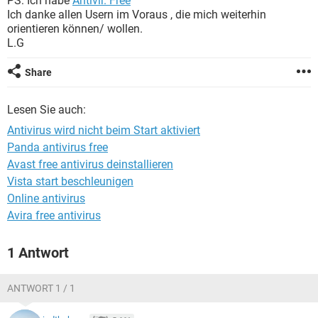
PS: Ich habe
Antivir. Free
FACEBOOK
HARDWARE
Ich danke allen Usern im Voraus , die mich weiterhin
orientieren können/ wollen.
L.G
Share
Lesen Sie auch:
Antivirus wird nicht beim Start aktiviert
Panda antivirus free
Avast free antivirus deinstallieren
Vista start beschleunigen
Online antivirus
Avira free antivirus
1 Antwort
ANTWORT 1 / 1