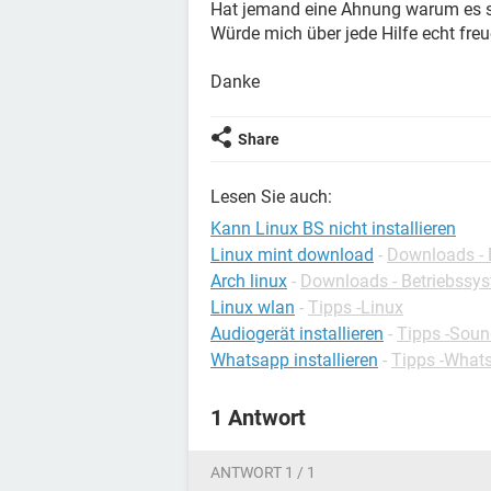
Hat jemand eine Ahnung warum es so
Würde mich über jede Hilfe echt freu
Danke
Share
Lesen Sie auch:
Kann Linux BS nicht installieren
Linux mint download
-
Downloads - 
Arch linux
-
Downloads - Betriebssy
Linux wlan
-
Tipps -Linux
Audiogerät installieren
-
Tipps -Soun
Whatsapp installieren
-
Tipps -What
1 Antwort
ANTWORT 1 / 1