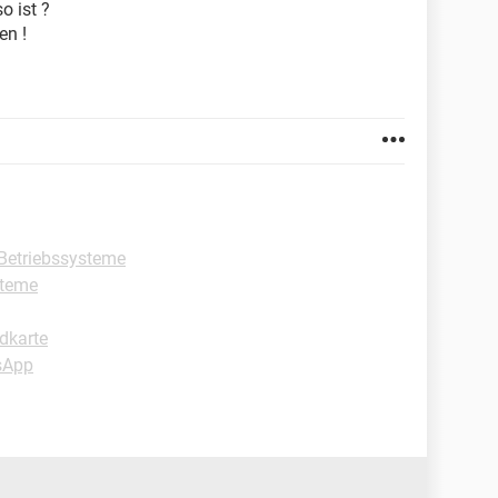
 ist ?
en !
Betriebssysteme
steme
dkarte
sApp