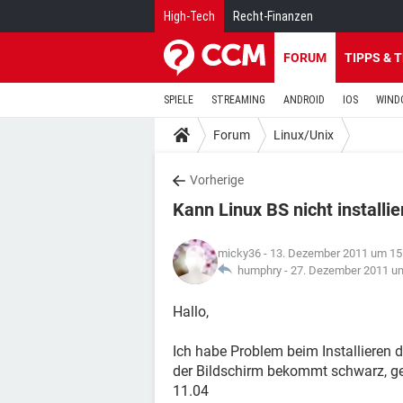
High-Tech
Recht-Finanzen
FORUM
TIPPS & 
SPIELE
STREAMING
ANDROID
IOS
WIND
Forum
Linux/Unix
Vorherige
Kann Linux BS nicht installie
micky36
- 13. Dezember 2011 um 15
humphry -
27. Dezember 2011 u
Hallo,
Ich habe Problem beim Installieren d
der Bildschirm bekommt schwarz, ge
11.04