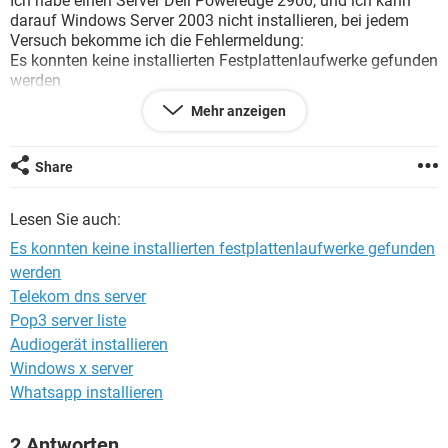
Ich habe einen Server Dell Poweredge 2900, und ich kann
FACEBOOK
HARDWARE
darauf Windows Server 2003 nicht installieren, bei jedem
Versuch bekomme ich die Fehlermeldung:
Es konnten keine installierten Festplattenlaufwerke gefunden
werden
Mehr anzeigen
Die Festplatte läuft, da ich mit dem Notebook arbeiten kann.
Ebenfalls wird die Festplatte im BIOS angezeigt. Es handelt
sich um eine SATA Festplatte, genaue Beschreibung:
Share
eine SATA-Festplatte ist aber vorhanden und ist auch im
BIOS erkannt.
Lesen Sie auch:
Wie kann dieses Problem lösen ?
Es konnten keine installierten festplattenlaufwerke gefunden
werden
Vielen Dank für eure Tipps
Telekom dns server
Pop3 server liste
Audiogerät installieren
Windows x server
Whatsapp installieren
2 Antworten