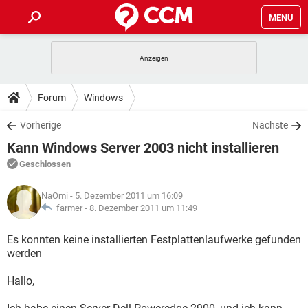
MENU
HOME
SPIELE
STREAMING
TIPPS & TRICKS
Forum
Windows
ANDROID
IOS
SPIELE
STREAMING
DOWNLOADS
Vorherige
Nächste
WINDOWS 10
INSTAGRAM
ANDROID
IOS
Kann Windows Server 2003 nicht installieren
WHATSAPP
SPIELE
TIKTOK
STREAMING
FORUM
WINDOWS 10
INSTAGRAM
Geschlossen
FACEBOOK
ANDROID
HARDWARE
IOS
WHATSAPP
SPIELE
TIKTOK
STREAMING
LEXIKON
WINDOWS 10
NaOmi
- 5. Dezember 2011 um 16:09
INSTAGRAM
FACEBOOK
ANDROID
HARDWARE
IOS
farmer -
8. Dezember 2011 um 11:49
WHATSAPP
SPIELE
TIKTOK
STREAMING
WINDOWS 10
INSTAGRAM
Es konnten keine installierten Festplattenlaufwerke gefunden
FACEBOOK
ANDROID
HARDWARE
IOS
werden
WHATSAPP
TIKTOK
WINDOWS 10
INSTAGRAM
FACEBOOK
HARDWARE
Hallo,
WHATSAPP
TIKTOK