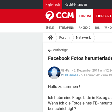
High-Tech
Recht-Finanzen
FORUM
TIPPS & 
SPIELE
STREAMING
ANDROID
IOS
WIND
Forum
Netzwerk
Vorherige
Facebook Fotos herunterlad
FB -Fan
- 2. Dezember 2011 um 12:2
bluenose
-
6. Februar 2012 um 13
Hallo zusammen !
Ich habe eine Frage bitte in Bezug 
Wenn ich die Fotos eines FB- herunt
benachrichtigt ?