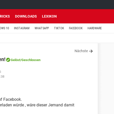
TRICKS
DOWNLOADS
LEXIKON
OWS 10
INSTAGRAM
WHATSAPP
TIKTOK
FACEBOOK
HARDWARE
Nächste
en!
Gelöst
/Geschlossen
6
:38
auf Facebook.
erladen würde , wäre dieser Jemand damit