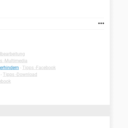
ldbearbeitung
s -Multimedia
erhindern
-
Tipps -Facebook
-
Tipps -Download
ebook