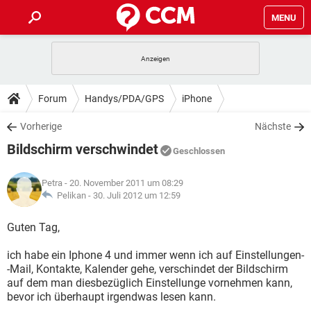
MENU
HOME
SPIELE
STREAMING
TIPPS & TRICKS
Forum
Handys/PDA/GPS
iPhone
ANDROID
IOS
SPIELE
STREAMING
DOWNLOADS
Vorherige
Nächste
WINDOWS 10
INSTAGRAM
ANDROID
IOS
Bildschirm verschwindet
WHATSAPP
SPIELE
TIKTOK
STREAMING
Geschlossen
FORUM
WINDOWS 10
INSTAGRAM
FACEBOOK
ANDROID
HARDWARE
IOS
Petra
- 20. November 2011 um 08:29
WHATSAPP
SPIELE
TIKTOK
STREAMING
LEXIKON
Pelikan -
30. Juli 2012 um 12:59
WINDOWS 10
INSTAGRAM
FACEBOOK
ANDROID
HARDWARE
IOS
WHATSAPP
SPIELE
TIKTOK
STREAMING
Guten Tag,
WINDOWS 10
INSTAGRAM
FACEBOOK
ANDROID
HARDWARE
IOS
ich habe ein Iphone 4 und immer wenn ich auf Einstellungen-
WHATSAPP
TIKTOK
-Mail, Kontakte, Kalender gehe, verschindet der Bildschirm
WINDOWS 10
INSTAGRAM
FACEBOOK
HARDWARE
auf dem man diesbezüglich Einstellunge vornehmen kann,
WHATSAPP
TIKTOK
bevor ich überhaupt irgendwas lesen kann.