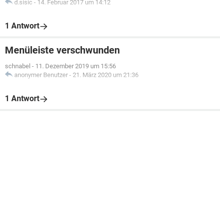
d.sisic
-
14. Februar 2017 um 14:12
1 Antwort
Menüleiste verschwunden
schnabel
-
11. Dezember 2019 um 15:56
anonymer Benutzer
-
21. März 2020 um 21:36
1 Antwort