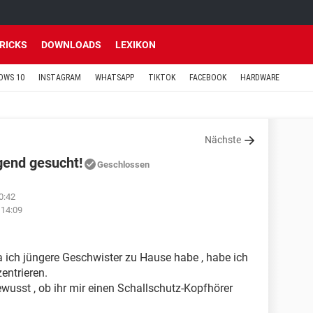
TRICKS
DOWNLOADS
LEXIKON
OWS 10
INSTAGRAM
WHATSAPP
TIKTOK
FACEBOOK
HARDWARE
Nächste
gend gesucht!
Geschlossen
0:42
 14:09
 ich jüngere Geschwister zu Hause habe , habe ich
entrieren.
wusst , ob ihr mir einen Schallschutz-Kopfhörer