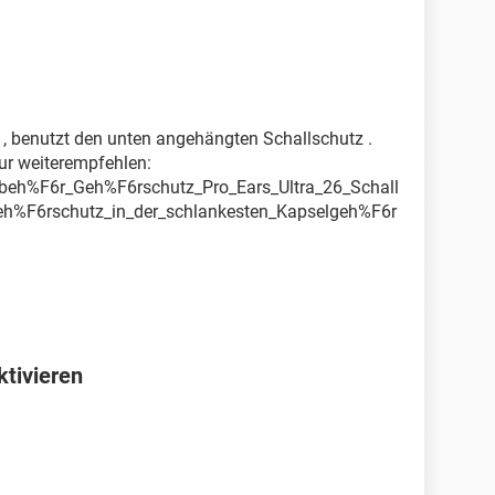
t , benutzt den unten angehängten Schallschutz .
ur weiterempfehlen:
ubeh%F6r_Geh%F6rschutz_Pro_Ears_Ultra_26_Schall
eh%F6rschutz_in_der_schlankesten_Kapselgeh%F6r
ktivieren