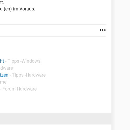
t.
g (en) im Voraus.
ht
-
Tipps -Windows
rdware
tzen
-
Tipps -Hardware
ome
-
Forum Hardware