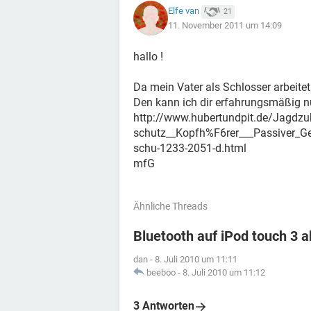
Elfe van
21
11. November 2011 um 14:09
hallo !
Da mein Vater als Schlosser arbeite
Den kann ich dir erfahrungsmäßig n
http://www.hubertundpit.de/Jagdz
schutz__Kopfh%F6rer___Passiver_G
schu-1233-2051-d.html
mfG
Ähnliche Threads
Bluetooth auf iPod touch 3 a
dan
-
8. Juli 2010 um 11:11
beeboo
-
8. Juli 2010 um 11:12
3 Antworten