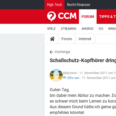
High-Tech
Recht-Finanzen
FORUM
TIPPS & 
SPIELE
STREAMING
ANDROID
IOS
WIND
Forum
Internet
Vorherige
Schallschutz-Kopfhörer drin
Abiturient
- 11. November 2011 um 1
Elfe van
-
11. November 2011 um
Guten Tag,
bin dabei mein Abitur zu machen .Da
es schwer mich beim Lernen zu konz
Aus diesem Grund hätte ich gerne ge
empfehlen könntet.