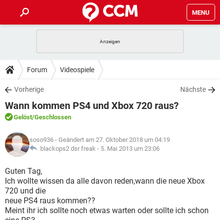
MENU
HOME
SPIELE
STREAMING
TIPPS & TRICKS
Forum
Videospiele
ANDROID
IOS
SPIELE
STREAMING
DOWNLOADS
Vorherige
Nächste
WINDOWS 10
INSTAGRAM
ANDROID
IOS
Wann kommen PS4 und Xbox 720 raus?
WHATSAPP
SPIELE
TIKTOK
STREAMING
FORUM
WINDOWS 10
INSTAGRAM
Gelöst
/Geschlossen
FACEBOOK
ANDROID
HARDWARE
IOS
WHATSAPP
SPIELE
TIKTOK
STREAMING
LEXIKON
WINDOWS 10
soso936
- Geändert am 27. Oktober 2018 um 04:19
INSTAGRAM
FACEBOOK
ANDROID
HARDWARE
IOS
blackops2 dsr freak -
5. Mai 2013 um 23:06
WHATSAPP
SPIELE
TIKTOK
STREAMING
WINDOWS 10
INSTAGRAM
Guten Tag,
FACEBOOK
ANDROID
HARDWARE
IOS
Ich wollte wissen da alle davon reden,wann die neue Xbox
WHATSAPP
TIKTOK
720 und die
WINDOWS 10
INSTAGRAM
FACEBOOK
HARDWARE
neue PS4 raus kommen??
WHATSAPP
TIKTOK
Meint ihr ich sollte noch etwas warten oder sollte ich schon