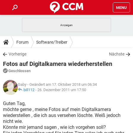
MENU
HOME
SPIELE
STREAMING
TIPPS & TRICKS
Forum
Software/Treiber
ANDROID
IOS
SPIELE
STREAMING
DOWNLOADS
Vorherige
Nächste
WINDOWS 10
INSTAGRAM
ANDROID
IOS
Fotos auf Digitalkamera wiederherstellen
WHATSAPP
SPIELE
TIKTOK
STREAMING
FORUM
WINDOWS 10
INSTAGRAM
Geschlossen
FACEBOOK
ANDROID
HARDWARE
IOS
WHATSAPP
SPIELE
TIKTOK
STREAMING
LEXIKON
WINDOWS 10
Gaby
- Geändert am 17. Oktober 2018 um 06:34
INSTAGRAM
FACEBOOK
ANDROID
HARDWARE
IOS
bill112
-
26. Dezember 2011 um 17:50
WHATSAPP
SPIELE
TIKTOK
STREAMING
WINDOWS 10
INSTAGRAM
Guten Tag,
FACEBOOK
ANDROID
HARDWARE
IOS
möchte gerne , meine Fotos auf mein Digitalkamera
WHATSAPP
TIKTOK
wiederstellen , die ich aus versehen löschte. Weiß jedoch
WINDOWS 10
INSTAGRAM
FACEBOOK
HARDWARE
nicht wie.
WHATSAPP
TIKTOK
Könnte mir jemand sagen , wie ich vorgehen soll?