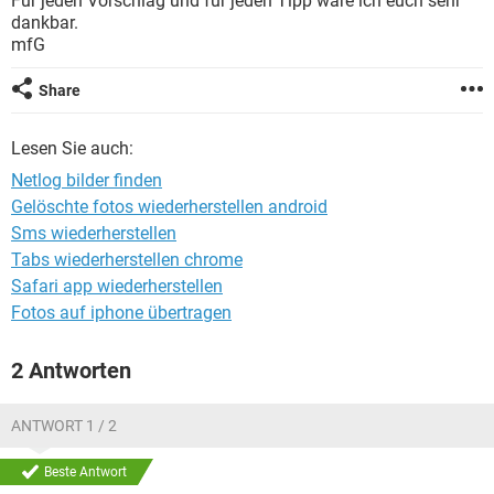
Für jeden Vorschlag und für jeden Tipp wäre ich euch sehr
FACEBOOK
HARDWARE
dankbar.
mfG
Share
Lesen Sie auch:
Netlog bilder finden
Gelöschte fotos wiederherstellen android
Sms wiederherstellen
Tabs wiederherstellen chrome
Safari app wiederherstellen
Fotos auf iphone übertragen
2 Antworten
ANTWORT 1 / 2
Beste Antwort