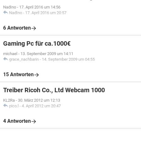
NadIno
-
17. April 2016 um 14:56
NadIno
-
17. April 2016 um 20:57
6 Antworten
Gaming Pc für ca.1000€
michael
-
13. September 2009 um 14:11
grace_nachbarin
-
14. September 2009 um 04:55
15 Antworten
Treiber Ricoh Co., Ltd Webcam 1000
KL2Ra
-
30. März 2012 um 12:13
pico.l
-
4. April 2012 um 20:47
4 Antworten