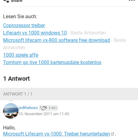
Share
FACEBOOK
HARDWARE
Lesen Sie auch:
Coprozessor treiber
Lifecam vx 1000 windows 10
- Beste Antworten
Microsoft lifecam vx-800 software free download
- Beste
Antworten
1000 spiele affe
Tomtom go live 1000 kartenupdate kostenlos
1 Antwort
ANTWORT 1 / 1
jedtheboss
5.661
10. November 2011 um 11:45
Hallo,
Microsoft Lifecam vx-1000: Treiber herunterladen
.