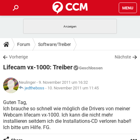
MENU
HOME
SPIELE
STREAMING
TIPPS & TRICKS
Forum
Software/Treiber
ANDROID
IOS
SPIELE
STREAMING
DOWNLOADS
Vorherige
Nächste
WINDOWS 10
INSTAGRAM
ANDROID
IOS
Lifecam vx-1000: Treiber
WHATSAPP
SPIELE
TIKTOK
STREAMING
Geschlossen
FORUM
WINDOWS 10
INSTAGRAM
FACEBOOK
ANDROID
HARDWARE
IOS
Neulinger
- 9. November 2011 um 16:32
WHATSAPP
SPIELE
TIKTOK
STREAMING
LEXIKON
jedtheboss
-
10. November 2011 um 11:45
WINDOWS 10
INSTAGRAM
FACEBOOK
ANDROID
HARDWARE
IOS
WHATSAPP
SPIELE
TIKTOK
STREAMING
Guten Tag,
WINDOWS 10
INSTAGRAM
Ich brauche so schnell wie möglich die Drivers von meiner
FACEBOOK
ANDROID
HARDWARE
IOS
Webcam lifecam vx-1000. Ich kann die nicht mehr
WHATSAPP
TIKTOK
installieren seitdem ich die Installations-CD verloren habe!!
WINDOWS 10
INSTAGRAM
FACEBOOK
HARDWARE
Ich bitte um Hilfe. FG.
WHATSAPP
TIKTOK