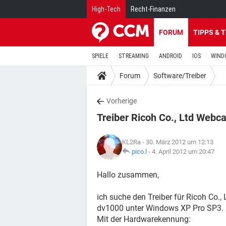
High-Tech
Recht-Finanzen
FORUM
TIPPS & 
SPIELE
STREAMING
ANDROID
IOS
WIND
Forum
Software/Treiber
Vorherige
Treiber Ricoh Co., Ltd Web
KL2Ra
- 30. März 2012 um 12:13
pico.l
-
4. April 2012 um 20:47
Hallo zusammen,
ich suche den Treiber für Ricoh Co.
dv1000 unter Windows XP Pro SP3.
Mit der Hardwarekennung: