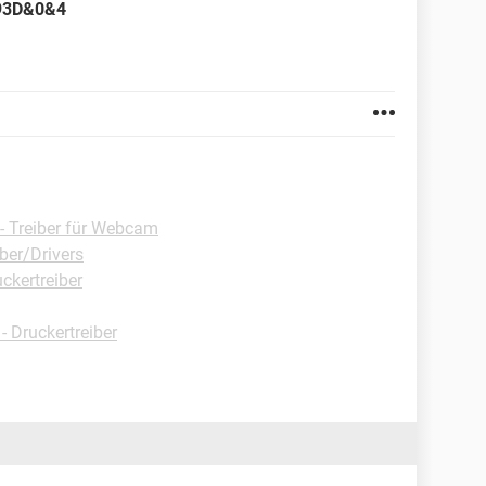
93D&0&4
- Treiber für Webcam
ber/Drivers
ckertreiber
 Druckertreiber