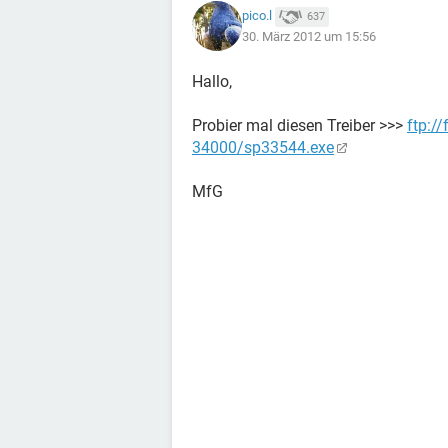
pico.l
637
30. März 2012 um 15:56
Hallo,
Probier mal diesen Treiber >>>
ftp:/
34000/sp33544.exe
MfG