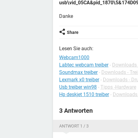
usb\vid_05CA&pid_1870\5&174D0
Danke
Share
Lesen Sie auch:
Webcam1000
Labtec webcam treiber
-
Downloads 
Soundmax treiber
-
Downloads - Trei
Lexmark x0 treiber
-
Downloads - Dru
Usb treiber win98
-
Tipps -Hardware
Hp deskjet 1510 treiber
-
Downloads -
3 Antworten
ANTWORT 1 / 3