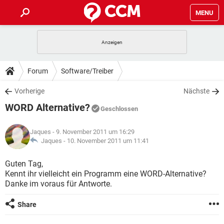
MENU
HOME
SPIELE
STREAMING
TIPPS & TRICKS
Forum
Software/Treiber
ANDROID
IOS
SPIELE
STREAMING
DOWNLOADS
Vorherige
Nächste
WINDOWS 10
INSTAGRAM
ANDROID
IOS
WORD Alternative?
WHATSAPP
SPIELE
TIKTOK
STREAMING
Geschlossen
FORUM
WINDOWS 10
INSTAGRAM
FACEBOOK
ANDROID
HARDWARE
IOS
Jaques
- 9. November 2011 um 16:29
WHATSAPP
SPIELE
TIKTOK
STREAMING
LEXIKON
Jaques -
10. November 2011 um 11:41
WINDOWS 10
INSTAGRAM
FACEBOOK
ANDROID
HARDWARE
IOS
WHATSAPP
SPIELE
TIKTOK
STREAMING
Guten Tag,
WINDOWS 10
INSTAGRAM
Kennt ihr vielleicht ein Programm eine WORD-Alternative?
FACEBOOK
ANDROID
HARDWARE
IOS
Danke im voraus für Antworte.
WHATSAPP
TIKTOK
WINDOWS 10
INSTAGRAM
FACEBOOK
HARDWARE
Share
WHATSAPP
TIKTOK