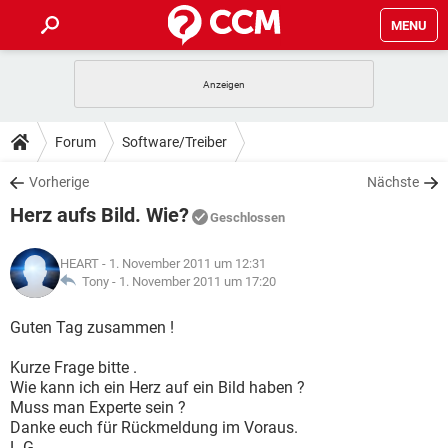
MENU
HOME
SPIELE
STREAMING
TIPPS & TRICKS
Forum
Software/Treiber
ANDROID
IOS
SPIELE
STREAMING
DOWNLOADS
Vorherige
Nächste
WINDOWS 10
INSTAGRAM
ANDROID
IOS
Herz aufs Bild. Wie?
WHATSAPP
SPIELE
TIKTOK
STREAMING
Geschlossen
FORUM
WINDOWS 10
INSTAGRAM
FACEBOOK
ANDROID
HARDWARE
IOS
HEART
- 1. November 2011 um 12:31
WHATSAPP
SPIELE
TIKTOK
STREAMING
LEXIKON
Tony -
1. November 2011 um 17:20
WINDOWS 10
INSTAGRAM
FACEBOOK
ANDROID
HARDWARE
IOS
WHATSAPP
SPIELE
TIKTOK
STREAMING
Guten Tag zusammen !
WINDOWS 10
INSTAGRAM
FACEBOOK
ANDROID
HARDWARE
IOS
Kurze Frage bitte .
WHATSAPP
TIKTOK
Wie kann ich ein Herz auf ein Bild haben ?
WINDOWS 10
INSTAGRAM
FACEBOOK
HARDWARE
Muss man Experte sein ?
WHATSAPP
TIKTOK
Danke euch für Rückmeldung im Voraus.
L.G