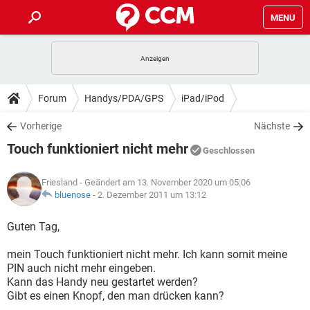
MENU
HOME
SPIELE
STREAMING
TIPPS & TRICKS
Forum
Handys/PDA/GPS
iPad/iPod
ANDROID
IOS
SPIELE
STREAMING
DOWNLOADS
Vorherige
Nächste
WINDOWS 10
INSTAGRAM
ANDROID
IOS
Touch funktioniert nicht mehr
WHATSAPP
SPIELE
TIKTOK
STREAMING
Geschlossen
FORUM
WINDOWS 10
INSTAGRAM
FACEBOOK
ANDROID
HARDWARE
IOS
Friesland
- Geändert am 13. November 2020 um 05:06
WHATSAPP
SPIELE
TIKTOK
STREAMING
LEXIKON
bluenose
-
2. Dezember 2011 um 13:12
WINDOWS 10
INSTAGRAM
FACEBOOK
ANDROID
HARDWARE
IOS
WHATSAPP
SPIELE
TIKTOK
STREAMING
Guten Tag,
WINDOWS 10
INSTAGRAM
FACEBOOK
ANDROID
HARDWARE
IOS
mein Touch funktioniert nicht mehr. Ich kann somit meine
WHATSAPP
TIKTOK
PIN auch nicht mehr eingeben.
WINDOWS 10
INSTAGRAM
FACEBOOK
HARDWARE
Kann das Handy neu gestartet werden?
WHATSAPP
TIKTOK
Gibt es einen Knopf, den man drücken kann?