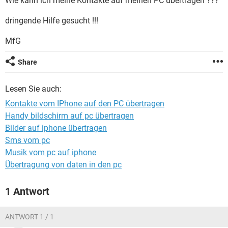
Wie kann ich meine Kontakte auf meinen PC übertragen ???
FACEBOOK
HARDWARE
dringende Hilfe gesucht !!!
MfG
Share
Lesen Sie auch:
Kontakte vom IPhone auf den PC übertragen
Handy bildschirm auf pc übertragen
Bilder auf iphone übertragen
Sms vom pc
Musik vom pc auf iphone
Übertragung von daten in den pc
1 Antwort
ANTWORT 1 / 1