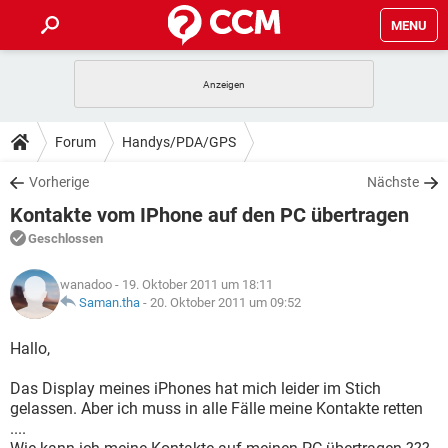
MENU
HOME
SPIELE
STREAMING
TIPPS & TRICKS
Forum
Handys/PDA/GPS
ANDROID
IOS
SPIELE
STREAMING
DOWNLOADS
Vorherige
Nächste
WINDOWS 10
INSTAGRAM
ANDROID
IOS
Kontakte vom IPhone auf den PC übertragen
WHATSAPP
SPIELE
TIKTOK
STREAMING
FORUM
WINDOWS 10
INSTAGRAM
Geschlossen
FACEBOOK
ANDROID
HARDWARE
IOS
WHATSAPP
SPIELE
TIKTOK
STREAMING
LEXIKON
WINDOWS 10
wanadoo
- 19. Oktober 2011 um 18:11
INSTAGRAM
FACEBOOK
ANDROID
HARDWARE
IOS
Saman.tha
-
20. Oktober 2011 um 09:52
WHATSAPP
SPIELE
TIKTOK
STREAMING
WINDOWS 10
INSTAGRAM
Hallo,
FACEBOOK
ANDROID
HARDWARE
IOS
WHATSAPP
TIKTOK
Das Display meines iPhones hat mich leider im Stich
WINDOWS 10
INSTAGRAM
FACEBOOK
HARDWARE
gelassen. Aber ich muss in alle Fälle meine Kontakte retten
WHATSAPP
TIKTOK
....