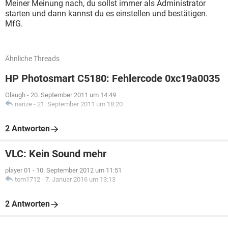
Meiner Meinung nach, du sollst immer als Administrator
starten und dann kannst du es einstellen und bestätigen.
MfG.
Ähnliche Threads
HP Photosmart C5180: Fehlercode 0xc19a0035
Olaugh
-
20. September 2011 um 14:49
narize
-
21. September 2011 um 18:20
2 Antworten
VLC: Kein Sound mehr
player 01
-
10. September 2012 um 11:51
tom1712
-
7. Januar 2016 um 13:13
2 Antworten