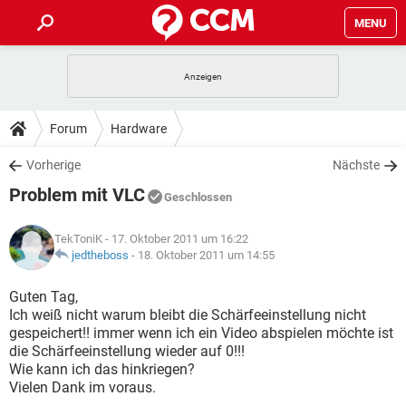
MENU
HOME
SPIELE
STREAMING
TIPPS & TRICKS
Forum
Hardware
ANDROID
IOS
SPIELE
STREAMING
DOWNLOADS
Vorherige
Nächste
WINDOWS 10
INSTAGRAM
ANDROID
IOS
Problem mit VLC
WHATSAPP
SPIELE
TIKTOK
STREAMING
Geschlossen
FORUM
WINDOWS 10
INSTAGRAM
FACEBOOK
ANDROID
HARDWARE
IOS
TekToniK
- 17. Oktober 2011 um 16:22
WHATSAPP
SPIELE
TIKTOK
STREAMING
LEXIKON
jedtheboss
-
18. Oktober 2011 um 14:55
WINDOWS 10
INSTAGRAM
FACEBOOK
ANDROID
HARDWARE
IOS
WHATSAPP
SPIELE
TIKTOK
STREAMING
Guten Tag,
WINDOWS 10
INSTAGRAM
Ich weiß nicht warum bleibt die Schärfeeinstellung nicht
FACEBOOK
ANDROID
HARDWARE
IOS
gespeichert!! immer wenn ich ein Video abspielen möchte ist
WHATSAPP
TIKTOK
die Schärfeeinstellung wieder auf 0!!!
WINDOWS 10
INSTAGRAM
FACEBOOK
HARDWARE
Wie kann ich das hinkriegen?
WHATSAPP
TIKTOK
Vielen Dank im voraus.