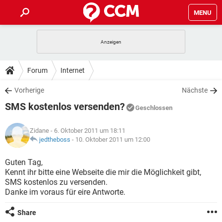
MENU
HOME
SPIELE
STREAMING
TIPPS & TRICKS
Forum
Internet
ANDROID
IOS
SPIELE
STREAMING
DOWNLOADS
Vorherige
Nächste
WINDOWS 10
INSTAGRAM
ANDROID
IOS
SMS kostenlos versenden?
WHATSAPP
SPIELE
TIKTOK
STREAMING
Geschlossen
FORUM
WINDOWS 10
INSTAGRAM
FACEBOOK
ANDROID
HARDWARE
IOS
Zidane
- 6. Oktober 2011 um 18:11
WHATSAPP
SPIELE
TIKTOK
STREAMING
LEXIKON
jedtheboss
-
10. Oktober 2011 um 12:00
WINDOWS 10
INSTAGRAM
FACEBOOK
ANDROID
HARDWARE
IOS
WHATSAPP
SPIELE
TIKTOK
STREAMING
Guten Tag,
WINDOWS 10
INSTAGRAM
Kennt ihr bitte eine Webseite die mir die Möglichkeit gibt,
FACEBOOK
ANDROID
HARDWARE
IOS
SMS kostenlos zu versenden.
WHATSAPP
TIKTOK
Danke im voraus für eire Antworte.
WINDOWS 10
INSTAGRAM
FACEBOOK
HARDWARE
WHATSAPP
TIKTOK
Share