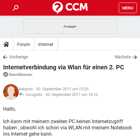
MENU
HOME
SPIELE
STREAMING
TIPPS & TRICKS
Forum
Internet
ANDROID
IOS
SPIELE
STREAMING
DOWNLOADS
Vorherige
Nächste
WINDOWS 10
INSTAGRAM
ANDROID
IOS
Internetverbindung via Wlan für einen 2. PC
WHATSAPP
SPIELE
TIKTOK
STREAMING
FORUM
WINDOWS 10
INSTAGRAM
Geschlossen
FACEBOOK
ANDROID
HARDWARE
IOS
WHATSAPP
SPIELE
TIKTOK
STREAMING
LEXIKON
WINDOWS 10
babyIon
- 30. September 2011 um 15:25
INSTAGRAM
FACEBOOK
ANDROID
HARDWARE
IOS
Incognito -
30. September 2011 um 16:10
WHATSAPP
SPIELE
TIKTOK
STREAMING
WINDOWS 10
INSTAGRAM
Hallo,
FACEBOOK
ANDROID
HARDWARE
IOS
WHATSAPP
TIKTOK
Ich kann mit meinem zweiten PC keinen Internetzugriff
WINDOWS 10
INSTAGRAM
FACEBOOK
HARDWARE
haben , obwohl ich schon via WLAN mit meinem Notebook
WHATSAPP
TIKTOK
ins Internet gehe kann.