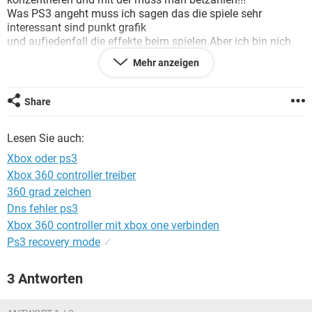
FACEBOOK
HARDWARE
Was PS3 angeht muss ich sagen das die spiele sehr
interessant sind punkt grafik
und aufjedenfall die effekte beim spielen.Aber ich bin nich
so ein BLUE-RAY freak.
Mehr anzeigen
Darum stelle ich meine frage in diesen forum was die beiden
spielkonsolen angeht.
Und hätte gerne eure meinungen dazu um eine klare sicht zu
Share
haben um mich besser
entscheiden zu können!
Lesen Sie auch:
danke im voraus.
Xbox oder ps3
Xbox 360 controller treiber
360 grad zeichen
Dns fehler ps3
Xbox 360 controller mit xbox one verbinden
Ps3 recovery mode
✓
3 Antworten