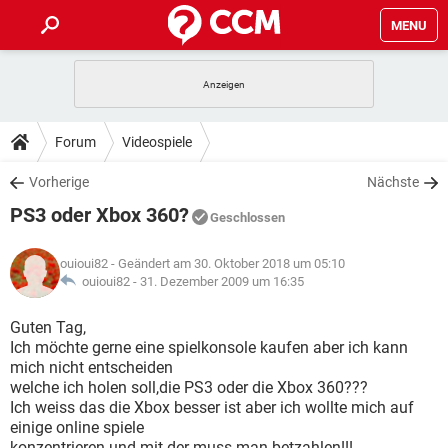
MENU
HOME
SPIELE
STREAMING
TIPPS & TRICKS
Forum
Videospiele
ANDROID
IOS
SPIELE
STREAMING
DOWNLOADS
Vorherige
Nächste
WINDOWS 10
INSTAGRAM
ANDROID
IOS
PS3 oder Xbox 360?
WHATSAPP
SPIELE
TIKTOK
STREAMING
Geschlossen
FORUM
WINDOWS 10
INSTAGRAM
FACEBOOK
ANDROID
HARDWARE
IOS
ouioui82
- Geändert am 30. Oktober 2018 um 05:10
WHATSAPP
SPIELE
TIKTOK
STREAMING
LEXIKON
ouioui82 -
31. Dezember 2009 um 16:35
WINDOWS 10
INSTAGRAM
FACEBOOK
ANDROID
HARDWARE
IOS
WHATSAPP
SPIELE
TIKTOK
STREAMING
Guten Tag,
WINDOWS 10
INSTAGRAM
Ich möchte gerne eine spielkonsole kaufen aber ich kann
FACEBOOK
ANDROID
HARDWARE
IOS
mich nicht entscheiden
WHATSAPP
TIKTOK
welche ich holen soll,die PS3 oder die Xbox 360???
WINDOWS 10
INSTAGRAM
FACEBOOK
HARDWARE
Ich weiss das die Xbox besser ist aber ich wollte mich auf
WHATSAPP
TIKTOK
einige online spiele
konzentrieren und mit der muss man betzahlen!!!