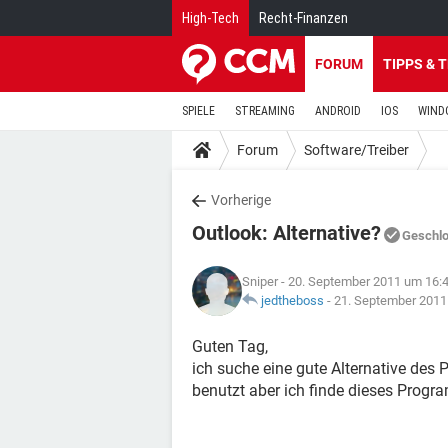
High-Tech
Recht-Finanzen
FORUM
TIPPS & 
SPIELE
STREAMING
ANDROID
IOS
WIND
Forum
Software/Treiber
Vorherige
Outlook: Alternative?
Geschl
Sniper
- 20. September 2011 um 16:
jedtheboss
-
21. September 2011
Guten Tag,
ich suche eine gute Alternative de
benutzt aber ich finde dieses Progr