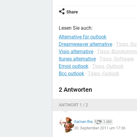
Share
Lesen Sie auch:
Alternative für outlook
Dreamweaver alternative
-
Tipps -So
Visio alternative
-
Tipps -Bürokommu
Itunes alternative
-
Tipps -Software
Emoji outlook
-
Tipps -Outlook
Bcc outlook
-
Tipps -Outlook
2 Antworten
ANTWORT 1 / 2
Saman.tha
1.583
20. September 2011 um 17:36