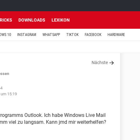
TRICKS
DOWNLOADS
LEXIKON
OWS 10
INSTAGRAM
WHATSAPP
TIKTOK
FACEBOOK
HARDWARE
Nächste
ossen
44
 um 15:19
s Programms Outlook. Ich habe Windows Live Mail
amm viel zu langsam. Kann jmd mir weiterhelfen?