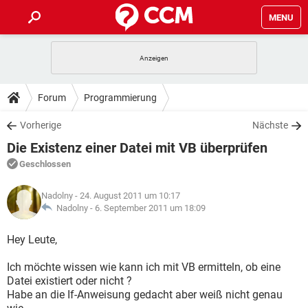
MENU
HOME
SPIELE
STREAMING
TIPPS & TRICKS
Forum
Programmierung
ANDROID
IOS
SPIELE
STREAMING
DOWNLOADS
Vorherige
Nächste
WINDOWS 10
INSTAGRAM
ANDROID
IOS
Die Existenz einer Datei mit VB überprüfen
WHATSAPP
SPIELE
TIKTOK
STREAMING
FORUM
WINDOWS 10
INSTAGRAM
Geschlossen
FACEBOOK
ANDROID
HARDWARE
IOS
WHATSAPP
SPIELE
TIKTOK
STREAMING
LEXIKON
WINDOWS 10
Nadolny
- 24. August 2011 um 10:17
INSTAGRAM
FACEBOOK
ANDROID
HARDWARE
IOS
Nadolny -
6. September 2011 um 18:09
WHATSAPP
SPIELE
TIKTOK
STREAMING
WINDOWS 10
INSTAGRAM
Hey Leute,
FACEBOOK
ANDROID
HARDWARE
IOS
WHATSAPP
TIKTOK
Ich möchte wissen wie kann ich mit VB ermitteln, ob eine
WINDOWS 10
INSTAGRAM
FACEBOOK
HARDWARE
Datei existiert oder nicht ?
WHATSAPP
TIKTOK
Habe an die If-Anweisung gedacht aber weiß nicht genau