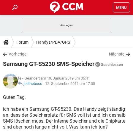
MENU
HOME
SPIELE
STREAMING
TIPPS & TRICKS
Forum
Handys/PDA/GPS
ANDROID
IOS
SPIELE
STREAMING
DOWNLOADS
Vorherige
Nächste
WINDOWS 10
INSTAGRAM
ANDROID
IOS
Samsung GT-S5230 SMS-Speicher
WHATSAPP
SPIELE
TIKTOK
STREAMING
Geschlossen
FORUM
WINDOWS 10
INSTAGRAM
FACEBOOK
ANDROID
HARDWARE
IOS
fe
- Geändert am 19. Januar 2019 um 06:41
WHATSAPP
SPIELE
TIKTOK
STREAMING
LEXIKON
jedtheboss
-
12. September 2011 um 17:05
WINDOWS 10
INSTAGRAM
FACEBOOK
ANDROID
HARDWARE
IOS
WHATSAPP
SPIELE
TIKTOK
STREAMING
Guten Tag,
WINDOWS 10
INSTAGRAM
FACEBOOK
ANDROID
HARDWARE
IOS
ich habe ein Samsung GT-S5230. Das Handy zeigt ständig
WHATSAPP
TIKTOK
an, dass der Speicherplatz für SMS voll ist und ich deshalb
WINDOWS 10
INSTAGRAM
FACEBOOK
HARDWARE
SMS löschen muss. Der interne Speicher und die Chipkarte
WHATSAPP
TIKTOK
sind aber noch lange nicht voll. Was kann ich tun?