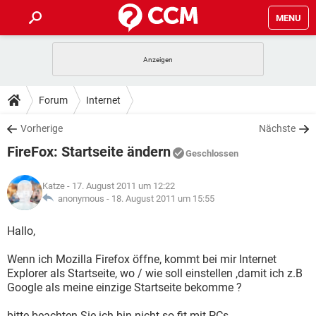
MENU
HOME
SPIELE
STREAMING
TIPPS & TRICKS
Forum
Internet
ANDROID
IOS
SPIELE
STREAMING
DOWNLOADS
Vorherige
Nächste
WINDOWS 10
INSTAGRAM
ANDROID
IOS
FireFox: Startseite ändern
WHATSAPP
SPIELE
TIKTOK
STREAMING
Geschlossen
FORUM
WINDOWS 10
INSTAGRAM
FACEBOOK
ANDROID
HARDWARE
IOS
Katze
- 17. August 2011 um 12:22
WHATSAPP
SPIELE
TIKTOK
STREAMING
LEXIKON
anonymous -
18. August 2011 um 15:55
WINDOWS 10
INSTAGRAM
FACEBOOK
ANDROID
HARDWARE
IOS
WHATSAPP
SPIELE
TIKTOK
STREAMING
Hallo,
WINDOWS 10
INSTAGRAM
FACEBOOK
ANDROID
HARDWARE
IOS
Wenn ich Mozilla Firefox öffne, kommt bei mir Internet
WHATSAPP
TIKTOK
Explorer als Startseite, wo / wie soll einstellen ,damit ich z.B
WINDOWS 10
INSTAGRAM
FACEBOOK
HARDWARE
Google als meine einzige Startseite bekomme ?
WHATSAPP
TIKTOK
bitte beachten Sie ich bin nicht so fit mit PCs