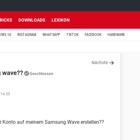
TRICKS
DOWNLOADS
LEXIKON
OWS 10
INSTAGRAM
WHATSAPP
TIKTOK
FACEBOOK
HARDWARE
Nächste
g wave??
Geschlossen
 14:35
ge Konto auf meinem Samsung Wave erstellen??