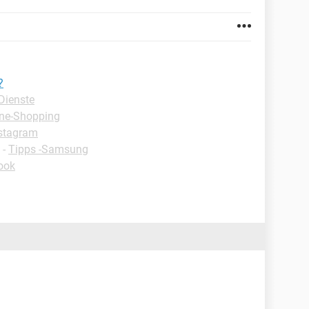
?
Dienste
ine-Shopping
nstagram
-
Tipps -Samsung
ook