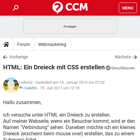
MENU
HOME
SPIELE
STREAMING
TIPPS & TRICKS
Forum
Webmastering
ANDROID
IOS
SPIELE
STREAMING
DOWNLOADS
Vorherige
Nächste
WINDOWS 10
INSTAGRAM
ANDROID
IOS
HTML: Ein Dreieck mit CSS erstellen
WHATSAPP
SPIELE
TIKTOK
STREAMING
Geschlossen
FORUM
WINDOWS 10
INSTAGRAM
FACEBOOK
ANDROID
HARDWARE
IOS
Leibnitz
- Geändert am 14. Januar 2019 um 07:02
WHATSAPP
SPIELE
TIKTOK
STREAMING
LEXIKON
kaletto
-
19. Juli 2011 um 12:18
WINDOWS 10
INSTAGRAM
FACEBOOK
ANDROID
HARDWARE
IOS
WHATSAPP
SPIELE
TIKTOK
STREAMING
Hallo zusammen,
WINDOWS 10
INSTAGRAM
FACEBOOK
ANDROID
HARDWARE
IOS
ich versuche unter HTML ein Dreieck zu erstellen.
WHATSAPP
TIKTOK
Auf meiner Webseite, wenn ein Besucher kommt, wird er den
WINDOWS 10
INSTAGRAM
FACEBOOK
HARDWARE
Namen "Verbindung" sehen. Daneben möchte ich ein kleines
WHATSAPP
TIKTOK
Dreieck (erscheint beim mouse over) erstellen, das zu einem
Submenü führt.