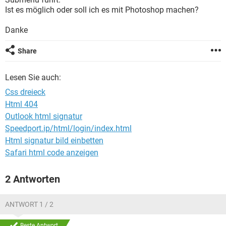
FACEBOOK
HARDWARE
Ist es möglich oder soll ich es mit Photoshop machen?
Danke
Share
Lesen Sie auch:
Css dreieck
Html 404
Outlook html signatur
Speedport.ip/html/login/index.html
Html signatur bild einbetten
Safari html code anzeigen
2 Antworten
ANTWORT 1 / 2
Beste Antwort