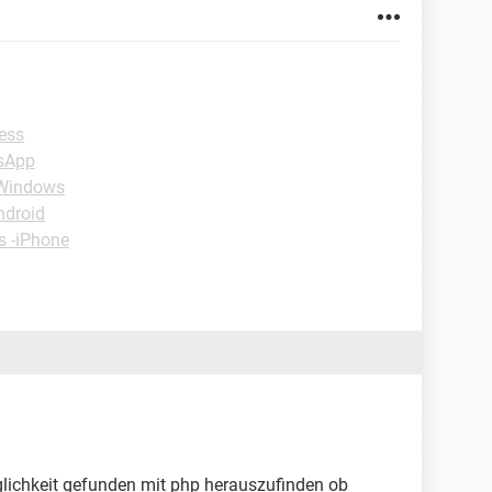
ess
sApp
-Windows
ndroid
s -iPhone
öglichkeit gefunden mit php herauszufinden ob