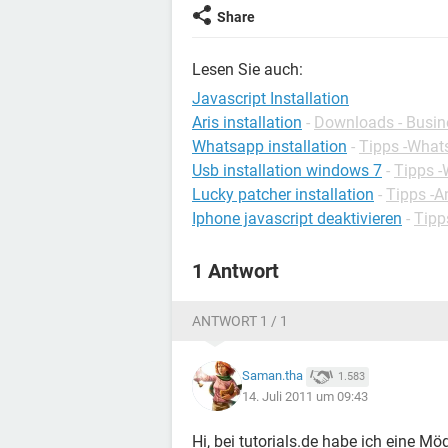
Share
Lesen Sie auch:
Javascript Installation
Aris installation
-
Downloads - Busin
Whatsapp installation
-
Tipps -What
Usb installation windows 7
-
Tipps 
Lucky patcher installation
-
Tipps -A
Iphone javascript deaktivieren
-
Tipp
1 Antwort
ANTWORT 1 / 1
Saman.tha
1.583
14. Juli 2011 um 09:43
Hi, bei tutorials.de habe ich eine M