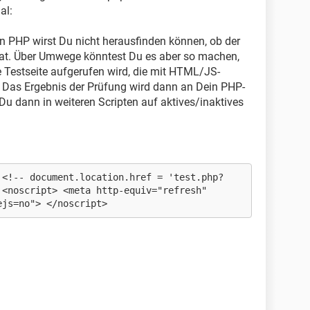
al:
n PHP wirst Du nicht herausfinden können, ob der
 hat. Über Umwege könntest Du es aber so machen,
e Testseite aufgerufen wird, die mit HTML/JS-
st. Das Ergebnis der Prüfung wird dann an Dein PHP-
Du dann in weiteren Scripten auf aktives/inaktives
 <!-- document.location.href = 'test.php?
 <noscript> <meta http-equiv="refresh"
ejs=no"> </noscript>