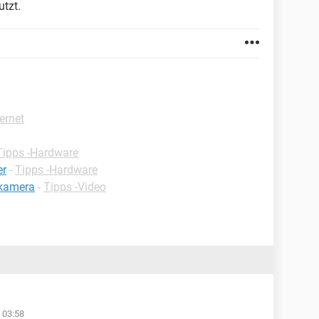
tzt.
ternet
Tipps -Hardware
er
-
Tipps -Hardware
skamera
-
Tipps -Video
 03:58