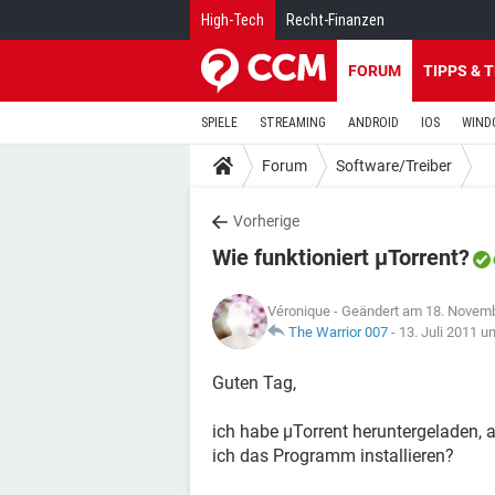
High-Tech
Recht-Finanzen
FORUM
TIPPS & 
SPIELE
STREAMING
ANDROID
IOS
WIND
Forum
Software/Treiber
Vorherige
Wie funktioniert µTorrent?
Véronique
- Geändert am 18. Novem
The Warrior 007
-
13. Juli 2011 u
Guten Tag,
ich habe µTorrent heruntergeladen, 
ich das Programm installieren?