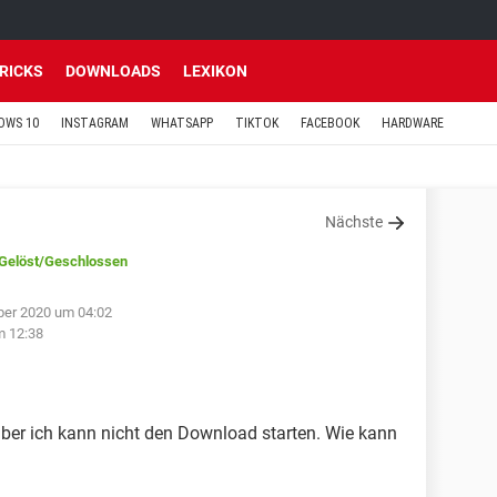
TRICKS
DOWNLOADS
LEXIKON
OWS 10
INSTAGRAM
WHATSAPP
TIKTOK
FACEBOOK
HARDWARE
Nächste
Gelöst
/Geschlossen
ber 2020 um 04:02
m 12:38
aber ich kann nicht den Download starten. Wie kann