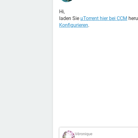
Hi,
laden Sie
µTorrent hier bei CCM
heru
Konfigurieren
.
Véronique