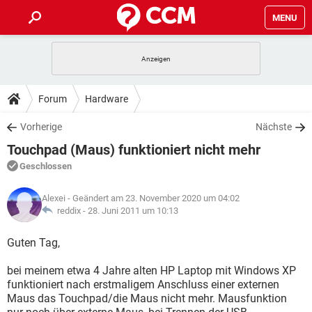
MENU
HOME
SPIELE
STREAMING
TIPPS & TRICKS
Forum
Hardware
ANDROID
IOS
SPIELE
STREAMING
DOWNLOADS
Vorherige
Nächste
WINDOWS 10
INSTAGRAM
ANDROID
IOS
Touchpad (Maus) funktioniert nicht mehr
WHATSAPP
SPIELE
TIKTOK
STREAMING
FORUM
WINDOWS 10
INSTAGRAM
Geschlossen
FACEBOOK
ANDROID
HARDWARE
IOS
WHATSAPP
SPIELE
TIKTOK
STREAMING
LEXIKON
WINDOWS 10
Alexei
- Geändert am 23. November 2020 um 04:02
INSTAGRAM
FACEBOOK
ANDROID
HARDWARE
IOS
reddix -
28. Juni 2011 um 10:13
WHATSAPP
SPIELE
TIKTOK
STREAMING
WINDOWS 10
INSTAGRAM
Guten Tag,
FACEBOOK
ANDROID
HARDWARE
IOS
WHATSAPP
TIKTOK
bei meinem etwa 4 Jahre alten HP Laptop mit Windows XP
WINDOWS 10
INSTAGRAM
FACEBOOK
HARDWARE
funktioniert nach erstmaligem Anschluss einer externen
WHATSAPP
TIKTOK
Maus das Touchpad/die Maus nicht mehr. Mausfunktion