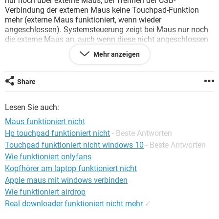
nur noch über externe Maus, bei Trennen der USB-
FACEBOOK
HARDWARE
Verbindung der externen Maus keine Touchpad-Funktion
mehr (externe Maus funktioniert, wenn wieder
angeschlossen). Systemsteuerung zeigt bei Maus nur noch
die externe Maus an, auch wenn diese nicht angeschlossen
ist.
Mehr anzeigen
Kann mir jemand helfen?
Share
Lesen Sie auch:
Maus funktioniert nicht
Hp touchpad funktioniert nicht
- Beste Antworten
Touchpad funktioniert nicht windows 10
- Beste Antworten
Wie funktioniert onlyfans
Kopfhörer am laptop funktioniert nicht
Apple maus mit windows verbinden
Wie funktioniert airdrop
Real downloader funktioniert nicht mehr
✓